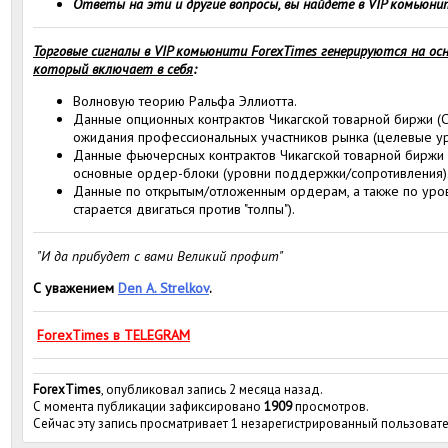
Ответы на эти и другие вопросы, вы найдете в VIP комьюнит
Торговые сигналы в VIP комьюнити ForexTimes генерируются на осн
который включает в себя
:
Волновую теорию Ральфа Эллиотта.
Данные опционных контрактов Чикагской товарной биржи (С
ожидания профессиональных участников рынка (целевые ур
Данные фьючерсных контрактов Чикагской товарной биржи 
основные ордер-блоки (уровни поддержки/сопротивления)
Данные по открытым/отложенным ордерам, а также по уровн
старается двигаться против "толпы").
"И да прибудет с вами Великий профит"
С уважением
Den A. Strelkov
.
ForexTimes в TELEGRAM
ForexTimes
, опубликовал запись 2 месяца назад.
С момента публикации зафиксировано
1909
просмотров.
Сейчас эту запись просматривает 1 незарегистрированный пользовате