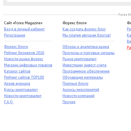
Forex M
Сайт «Forex Magazine»
Форекс блоги
Фо
Вход в личный кабинет
Как создать форекс блог
Ре
Регистрация
Мы платим авторам блогов!
Ка
Ве
Форекс блоги
Обзоры и аналитика рынка
Ра
Рейтинг брокеров 2026
Прогнозы и торговые сигналы
Новости рынка форекс
Рынок криптовалют
Магазин цифровых товаров
Инвестиции, инвест-счета
Каталог сайтов
Программное обеспечение
Рейтинг сайтов TOP100
Обучающие материалы
Архив журнала
Платные блоги
Курсы криптовалют
Анонсы мероприятий
Новости криптовалют
Новости компаний
F.A.Q.
Прочее