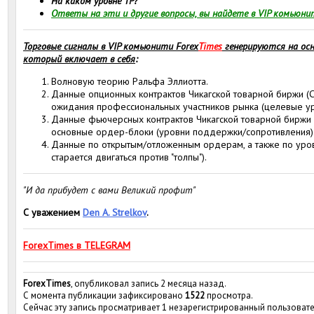
На каком уровне TP?
Ответы на эти и другие вопросы, вы найдете в VIP комьюни
Торговые сигналы в VIP комьюнити Forex
Times
генерируются на осн
который включает в себя
:
Волновую теорию Ральфа Эллиотта.
Данные опционных контрактов Чикагской товарной биржи (С
ожидания профессиональных участников рынка (целевые ур
Данные фьючерсных контрактов Чикагской товарной биржи 
основные ордер-блоки (уровни поддержки/сопротивления)
Данные по открытым/отложенным ордерам, а также по уровн
старается двигаться против "толпы").
"И да прибудет с вами Великий профит"
С уважением
Den A. Strelkov
.
ForexTimes в TELEGRAM
ForexTimes
, опубликовал запись 2 месяца назад.
С момента публикации зафиксировано
1522
просмотра.
Сейчас эту запись просматривает 1 незарегистрированный пользовате