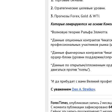
2.
Стратегические целевые уровни.
3.
Прогнозы Forex, Gold & WTI.
Которые генерируются на основе Компл
*Волновую теорию Ральфа Эллиотта.
*Данные опционных контрактов Чикагс
профессиональных участников рынка (
*Данные фьючерсных контрактов Чикаг
ордер-блоки (уровни поддержки/сопро
*Данные по открытым/отложенным ордер
двигаться против "толпы").
"И да прибудет с вами Великий профит
С уважением
Den A. Strelkov
.
ForexTimes
, опубликовал запись 2 месяц
С момента публикации зафиксировано
64
Сейчас эту запись просматривает 1 неза