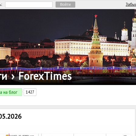
Забыл
ь:
ги
›
ForexTimes
а на блог
1427
05.2026