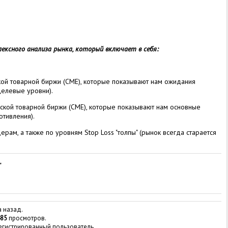
ексного анализа рынка, который включает в себя:
кой товарной биржи (СМЕ), которые показывают нам ожидания
целевые уровни).
ской товарной биржи (СМЕ), которые показывают нам основные
тивления).
ам, а также по уровням Stop Loss "толпы" (рынок всегда старается
"
а назад.
85
просмотров.
регистрированный пользователь.