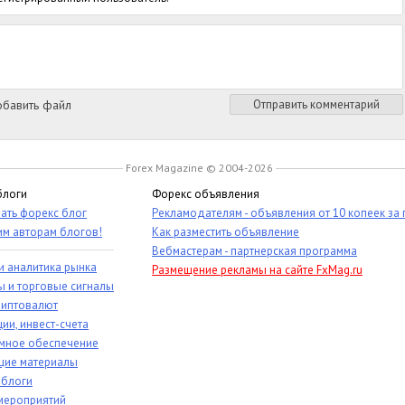
бавить файл
Отправить комментарий
Forex Magazine © 2004-2026
блоги
Форекс объявления
ать форекс блог
Рекламодателям - объявления от 10 копеек за
им авторам блогов!
Как разместить объявление
Вебмастерам - партнерская программа
и аналитика рынка
Размещение рекламы на сайте FxMag.ru
ы и торговые сигналы
риптовалют
ии, инвест-счета
мное обеспечение
ие материалы
 блоги
мероприятий