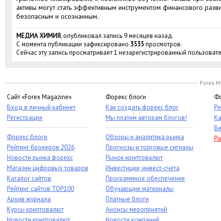
активы могут стать эффективным инструментом финансового разви
безопасным и осознанным.
МЕДИА ХИМИЯ
, опубликовал запись 9 месяцев назад.
С момента публикации зафиксировано
3535
просмотров.
Сейчас эту запись просматривает 1 незарегистрированный пользовате
Forex M
Сайт «Forex Magazine»
Форекс блоги
Фо
Вход в личный кабинет
Как создать форекс блог
Ре
Регистрация
Мы платим авторам блогов!
Ка
Ве
Форекс блоги
Обзоры и аналитика рынка
Ра
Рейтинг брокеров 2026
Прогнозы и торговые сигналы
Новости рынка форекс
Рынок криптовалют
Магазин цифровых товаров
Инвестиции, инвест-счета
Каталог сайтов
Программное обеспечение
Рейтинг сайтов TOP100
Обучающие материалы
Архив журнала
Платные блоги
Курсы криптовалют
Анонсы мероприятий
Новости криптовалют
Новости компаний