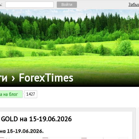
Забыл
ь:
ги
›
ForexTimes
а на блог
1427
GOLD на 15-19.06.2026