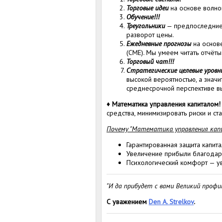
Торговые идеи
на основе волно
Обучение!!!
Треугольники
— предпоследние 
разворот цены.
Ежедневные прогнозы
на основ
(CME). Мы умеем читать отчёт
Торговый чат!!!
Стратегические целевые уровн
высокой вероятностью, а значи
среднесрочной перспективе вы
♦
Математика управления капиталом!
средства, минимизировать риски и ст
Почему "Математика управления кап
Гарантированная защита капит
Увеличение прибыли благодаря
Психологический комфорт — ув
"И да прибудет с вами Великий профи
С уважением
Den A. Strelkov
.