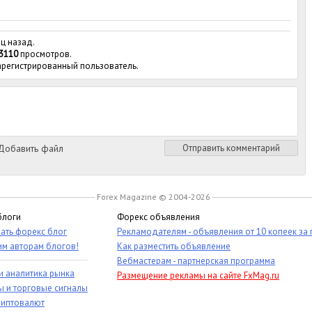
яц назад.
3110
просмотров.
зарегистрированный пользователь.
обавить файл
Отправить комментарий
Forex Magazine © 2004-2026
блоги
Форекс объявления
ать форекс блог
Рекламодателям - объявления от 10 копеек за
им авторам блогов!
Как разместить объявление
Вебмастерам - партнерская программа
и аналитика рынка
Размещение рекламы на сайте FxMag.ru
ы и торговые сигналы
риптовалют