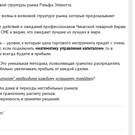
вой структуры рынка Ральфа Эллиотта.
волны в волновой структуре рынка, которые предсказывают
е действий и ожиданий профессионалов Чикагской товарной биржи
ы CME и видим, что ожидают лучшие из лучших в мире.
и
— уровни, к которым цена торгового инструмента придёт с очень
т, если подключить
«математику управления капиталом»
, то в
 всегда будете в прибыли.
Это уникальная методика, позволяющая грамотно распределять
абильно увеличивать прибыль от каждой сделки.
италом" необходима каждому успешному трейдеру
?
ала даже в периоды нестабильных рынков.
 грамотному расчету рисков.
еренность в принятии решений.
т"