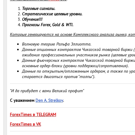
Торговые сигналы.
Стратегические целевые уровни.
Обучение!!!
Прогнозы Forex, Gold & WTI.
Которые генерируются на основе Комплексного анализа рынка, ко
Волновую теорию Ральфа Эллиотта.
Данные опционных контрактов Чикагской товарной биржи 
ожидания профессиональных участников рынка (целевые уров
Данные фьючерсных контрактов Чикагской товарной биржи
основные ордер-блоки (уровни поддержки/сопротивления).
Данные по открытым/отложенным ордерам, а также по уровн
старается двигаться против "толпы").
"И да прибудет с вами Великий профит"
С уважением
Den A. Strelkov
.
ForexTimes в TELEGRAM
ForexTimes в VK