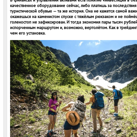
В финансах и управлении активами есть понятие «инвестиция в без
качественное оборудование сейчас, либо платишь за последствия 
туристической обувью — та же история. Она не кажется самой важн
окажешься на каменистом спуске с тяжёлым рюкзаком и не поймёшь,
голеностоп не зафиксирован. И тогда экономия пары тысяч рубле
испорченным маршрутом и, возможно, вертолётом. Как в трейдинге
чем его установка.