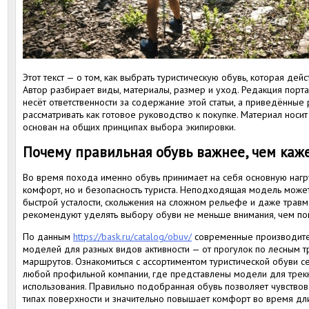
Этот текст — о том, как выбрать туристическую обувь, которая де
Автор разбирает виды, материалы, размер и уход. Редакция порт
несёт ответственности за содержание этой статьи, а приведённы
рассматривать как готовое руководство к покупке. Материал нос
основан на общих принципах выбора экипировки.
Почему правильная обувь важнее, чем каж
Во время похода именно обувь принимает на себя основную нагруз
комфорт, но и безопасность туриста. Неподходящая модель может
быстрой усталости, скольжения на сложном рельефе и даже трав
рекомендуют уделять выбору обуви не меньше внимания, чем пок
По данным
https://bask.ru/catalog/obuv/
современные производите
моделей для разных видов активности — от прогулок по лесным 
маршрутов. Ознакомиться с ассортиментом туристической обуви се
любой профильной компании, где представлены модели для трекк
использования. Правильно подобранная обувь позволяет чувствов
типах поверхности и значительно повышает комфорт во время дл