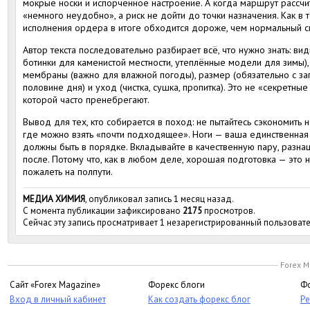
мокрые носки и испорченное настроение. А когда маршрут рассчит
«немного неудобно», а риск не дойти до точки назначения. Как в 
исполнения ордера в итоге обходится дороже, чем нормальный с
Автор текста последовательно разбирает всё, что нужно знать: вид
ботинки для каменистой местности, утеплённые модели для зимы), 
мембраны (важно для влажной погоды), размер (обязательно с за
половине дня) и уход (чистка, сушка, пропитка). Это не «секретные
которой часто пренебрегают.
Вывод для тех, кто собирается в поход: не пытайтесь сэкономить на
где можно взять «почти подходящее». Ноги — ваша единственная 
должны быть в порядке. Вкладывайте в качественную пару, разна
после. Потому что, как в любом деле, хорошая подготовка — это не
пожалеть на полпути.
МЕДИА ХИМИЯ
, опубликовал запись 1 месяц назад.
С момента публикации зафиксировано
2175
просмотров.
Сейчас эту запись просматривает 1 незарегистрированный пользовате
Forex M
Сайт «Forex Magazine»
Форекс блоги
Фо
Вход в личный кабинет
Как создать форекс блог
Ре