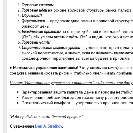
Торговые сигналы.
Торговые идеи
на основе волновой структуры рынка Ральфа 
Обучение!!!
Треугольники
— предпоследние волны в волновой структуре
разворот цены.
Ежедневные прогнозы
на основе действий и ожиданий профе
(CME). Мы умеем читать отчёты CME и видим, что ожидают л
Торговый чат!!!
Стратегические целевые уровни
— уровни, к которым цена т
высокой вероятностью, а значит, если подключить
«математи
среднесрочной перспективе вы всегда будете в прибыли.
♦
Математика управления капиталом!
Это уникальная методика, п
средства, минимизировать риски и стабильно увеличивать прибыль
Почему "Математика управления капиталом" необходима каждому
Гарантированная защита капитала даже в периоды нестабил
Увеличение прибыли благодаря грамотному расчету рисков
Психологический комфорт — уверенность в принятии решен
"И да прибудет с вами Великий профит"
С уважением
Den A. Strelkov
.