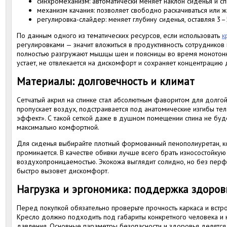
синхромеханизм: автоматически меняет наклон сиденья и сп
механизм качания: позволяет свободно раскачиваться или ж
регулировка-слайдер: меняет глубину сиденья, оставляя 3–
По данным одного из тематических ресурсов, если использовать
к
регулировками — значит вложиться в продуктивность сотрудников
полностью разгружают мышцы шеи и поясницы во время монотонн
устает, не отвлекается на дискомфорт и сохраняет концентрацию 
Материалы: долговечность и климат
Сетчатый акрил на спинке стал абсолютным фаворитом для долгой
пропускает воздух, подстраивается под анатомические изгибы те
эффект». С такой сеткой даже в душном помещении спина не буде
максимально комфортной.
Для сиденья выбирайте плотный формованный пенополиуретан, к
проминается. В качестве обивки лучше всего брать износостойкую
воздухопроницаемостью. Экокожа выглядит солидно, но без пер
быстро вызовет дискомфорт.
Нагрузка и эргономика: поддержка здоров
Перед покупкой обязательно проверьте прочность каркаса и вст
Кресло должно подходить под габариты конкретного человека и 
давления. Основные параметры безопасности и здоровья делятся н