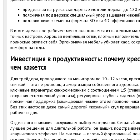
предельная нагрузка: стандартные модели держат до 120 кг
поясничная поддержка: специальный упор защищает нижний
подлокотники: элементы формата 3D или 4D эффективно сн
В итоге идеальное рабочее место складывается из надежных мат
точных настроек. Хорошая вентиляция сетки, плотный наполнитель
полностью окупают себя. Эргономичная мебель убирает хаос, сох
комфорт на годы.
Инвестиция в продуктивность: почему крес
чем кажется
Для трейдера, проводящего за монитором по 10–12 часов, кресл
спинкой — это не роскошь, а амортизация собственного здоровья
ключевые параметры: синхромеханизм с соотношением 1:3 (спинка
сохраняя естественный угол таза), регулировка глубины сиденья (
поясничная поддержка (защищающая нижний отдел позвоночника 
Без этих настроек даже самый дорогой «кожаный» стул превращае
рабочего дня.
Отдельного внимания заслуживает выбор материалов. Сетчатый ак
лучшее решение для длительной работы: он дышит, подстраиваетс
«парникового эффекта». На сиденье — плотный формованный пен
годами. Экокожа без перфорации — худший вариант для офиса: ле