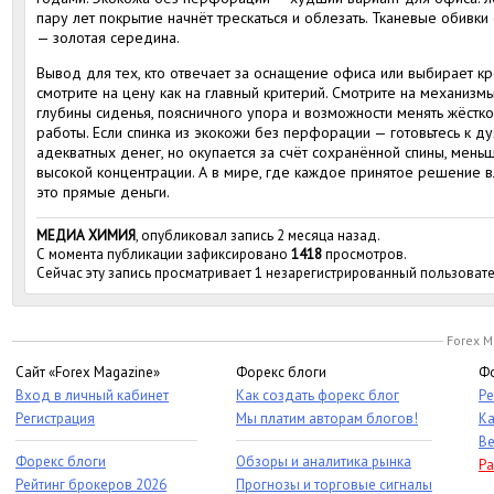
пару лет покрытие начнёт трескаться и облезать. Тканевые обив
— золотая середина.
Вывод для тех, кто отвечает за оснащение офиса или выбирает к
смотрите на цену как на главный критерий. Смотрите на механизмы
глубины сиденья, поясничного упора и возможности менять жёстко
работы. Если спинка из экокожи без перфорации — готовьтесь к д
адекватных денег, но окупается за счёт сохранённой спины, меньш
высокой концентрации. А в мире, где каждое принятое решение в
это прямые деньги.
МЕДИА ХИМИЯ
, опубликовал запись 2 месяца назад.
С момента публикации зафиксировано
1418
просмотров.
Сейчас эту запись просматривает 1 незарегистрированный пользовате
Forex M
Сайт «Forex Magazine»
Форекс блоги
Фо
Вход в личный кабинет
Как создать форекс блог
Ре
Регистрация
Мы платим авторам блогов!
Ка
Ве
Форекс блоги
Обзоры и аналитика рынка
Ра
Рейтинг брокеров 2026
Прогнозы и торговые сигналы