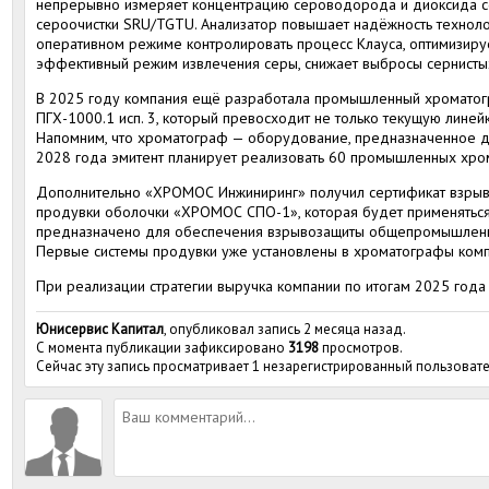
непрерывно измеряет концентрацию сероводорода и диоксида се
сероочистки SRU/TGTU. Анализатор повышает надёжность технолог
оперативном режиме контролировать процесс Клауса, оптимизиру
эффективный режим извлечения серы, снижает выбросы сернисты
В 2025 году компания ещё разработала промышленный хромато
ПГХ-1000.1 исп. 3, который превосходит не только текущую линейк
Напомним, что хроматограф — оборудование, предназначенное дл
2028 года эмитент планирует реализовать 60 промышленных хро
Дополнительно «ХРОМОС Инжиниринг» получил сертификат взрыв
продувки оболочки «ХРОМОС СПО-1», которая будет применяться
предназначено для обеспечения взрывозащиты общепромышленн
Первые системы продувки уже установлены в хроматографы комп
При реализации стратегии выручка компании по итогам 2025 года
Юнисервис Капитал
, опубликовал запись 2 месяца назад.
С момента публикации зафиксировано
3198
просмотров.
Сейчас эту запись просматривает 1 незарегистрированный пользовате