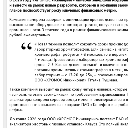
В 2026 году «ХРОМОС Инжиниринг» намерен завершить модерни
и вывести на рынок новые разработки, которыми в компании заним
планов поспособствует росту ключевых финансовых метрик.
Компания намерена завершить оптимизацию производственных пр
высокоточное оборудование с помощью средств, полученных в р
промышленности. В течение года в рамках финансирования компа
рублей ежеквартально.
«Новая техника позволит сократить сроки произво
лабораторных хроматографов. Если сейчас на изго
хроматографа требуется 7-8 месяцев, то в перспект
4 месяца. Производство лабораторных хроматограф
против 2-3. Как следствие возрастёт и количество о
поставки промышленных хроматографов в месяц выр
лабораторных — с 17-20 до 25», — прокомментиро
ООО «ХРОМОС Инжиниринг» Татьяна Пушкина.
Также компания выводит на рынок сразу четыре новинки, которые
частности, на этапе сертификации по требованиям взрывозащиты 
анализаторы контроля сероводорода метил- и этилмеркатанов в 
промышленные испытания на площадке ПАО «Татнефть» и апроба
нефть».
До конца 2026 года ООО «ХРОМОС Инжиниринг» поставит ПАО «
анализатора хвостовых газовых установок Клауса. Это полный ана