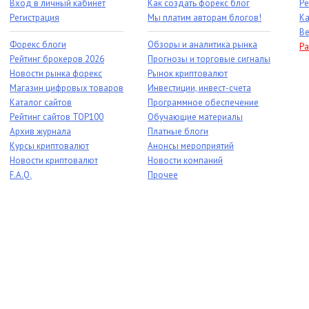
Вход в личный кабинет
Как создать форекс блог
Ре
Регистрация
Мы платим авторам блогов!
Ка
Ве
Форекс блоги
Обзоры и аналитика рынка
Ра
Рейтинг брокеров 2026
Прогнозы и торговые сигналы
Новости рынка форекс
Рынок криптовалют
Магазин цифровых товаров
Инвестиции, инвест-счета
Каталог сайтов
Программное обеспечение
Рейтинг сайтов TOP100
Обучающие материалы
Архив журнала
Платные блоги
Курсы криптовалют
Анонсы мероприятий
Новости криптовалют
Новости компаний
F.A.Q.
Прочее