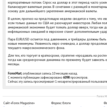
корпоративные потоки. Спрос на доллар в этот период часто усили
балансируют валютные риски. В сочетании с разницей в монетарны
основу для дальнейшего укрепления американской валюты.
В целом, прогноз на предстоящую неделю сводится к тому, что ев
если только данные по США не разочаруют инвесторов. Любая пол
американской экономике будет толкать доллар вверх, тогда как 
инфляционных ожиданий в еврозоне станет дополнительным уда
Пара EUR/USD остается под давлением, и трейдеры должны быть г
новые минимумы. Уязвимость евро очевидна, а доллар продолжа
текущего макроэкономического фона.
Для тех, кто торгует в краткосроке, стратегия «продавать на рос
тогда как среднесрочная динамика по-прежнему будет зависеть
месяцы.
ForexMart
, опубликовал запись 10 месяцев назад.
С момента публикации зафиксировано
6098
просмотров.
Сейчас эту запись просматривает 1 незарегистрированный пользовате
Forex M
Сайт «Forex Magazine»
Форекс блоги
Фо