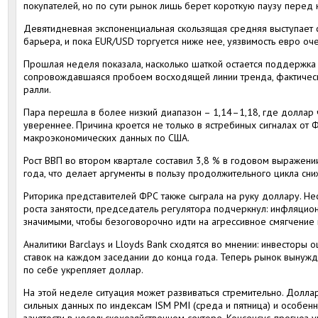
покупателей, но по сути рынок лишь берет короткую паузу перед
Девятидневная экспоненциальная скользящая средняя выступает с
барьера, и пока EUR/USD торгуется ниже нее, уязвимость евро оч
Прошлая неделя показала, насколько шаткой остается поддержка
сопровождавшаяся пробоем восходящей линии тренда, фактически
ралли.
Пара перешла в более низкий диапазон – 1,14–1,18, где доллар 
увереннее. Причина кроется не только в ястребиных сигналах от Ф
макроэкономических данных по США.
Рост ВВП во втором квартале составил 3,8 % в годовом выражении
года, что делает аргументы в пользу продолжительного цикла сни
Риторика представителей ФРС также сыграла на руку доллару. Н
роста занятости, председатель регулятора подчеркнул: инфляцио
значимыми, чтобы безоговорочно идти на агрессивное смягчение 
Аналитики Barclays и Lloyds Bank сходятся во мнении: инвесторы 
ставок на каждом заседании до конца года. Теперь рынок вынужд
по себе укрепляет доллар.
На этой неделе ситуация может развиваться стремительно. Долла
сильных данных по индексам ISM PMI (среда и пятница) и особенн