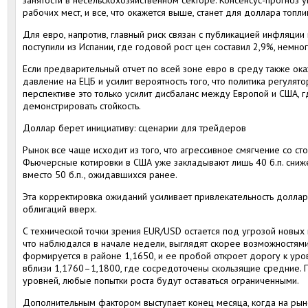
занятости в несельскохозяйственном секторе. Консенсус-прогноз у
рабочих мест, и все, что окажется выше, станет для доллара топл
Для евро, напротив, главный риск связан с публикацией инфляции
поступили из Испании, где годовой рост цен составил 2,9%, немно
Если предварительный отчет по всей зоне евро в среду также ока
давление на ЕЦБ и усилит вероятность того, что политика регулято
перспективе это только усилит дисбаланс между Европой и США, 
демонстрировать стойкость.
Доллар берет инициативу: сценарии для трейдеров
Рынок все чаще исходит из того, что агрессивное смягчение со ст
Фьючерсные котировки в США уже закладывают лишь 40 б.п. сниж
вместо 50 б.п., ожидавшихся ранее.
Эта корректировка ожиданий усиливает привлекательность доллар
облигаций вверх.
С технической точки зрения EUR/USD остается под угрозой новых
что наблюдался в начале недели, выглядят скорее возможностя
формируется в районе 1,1650, и ее пробой откроет дорогу к ур
вблизи 1,1760–1,1800, где сосредоточены скользящие средние. П
уровней, любые попытки роста будут оставаться ограниченными.
Дополнительным фактором выступает конец месяца, когда на ры