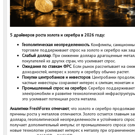
5 драйверов роста золота и серебра в 2026 году:
Геополитическая неопределенность
. Конфликты, санкционны
торговле поддерживают спрос на золото и серебро как защ
Слабый доллар
. При снижении доллара драгоценные метал
покупателей из других стран, что усиливает спрос.
Ожидания по ставкам ФРС
. Если рынок рассчитывает на сни
доходностей, интерес к золоту и серебру обычно растет.
Покупки центробанков и инвесторов
. Центробанки продолж
частные инвесторы сохраняют интерес к слиткам, монетам 
Промышленный спрос на серебро
. Серебро поддерживают 
электромобили и развитие технологической инфраструктур
это усиливает потенциал роста металла.
Аналитики FreshForex отмечают
, что золото и серебро продолжают
причины роста у металлов отличаются. Золото остается главным з
доллара, геополитической неопределенности и устойчивого спро
получает дополнительный импульс от промышленного спроса: солн
новые технологии усиливают интерес к металлу при ограниченно