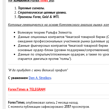
VIP комьюнити Forex
Times
это
:
Торговые сигналы.
Стратегические целевые уровни.
Прогнозы Forex, Gold & WTI.
Которые генерируются на основе Комплексного анализа рынка, ко
Волновую теорию Ральфа Эллиотта.
Данные опционных контрактов Чикагской товарной биржи (С
ожидания профессиональных участников рынка (целевые ур
Данные фьючерсных контрактов Чикагской товарной биржи 
основные ордер-блоки (уровни поддержки/сопротивления)
Данные по открытым/отложенным ордерам, а также по уровн
старается двигаться против "толпы").
"И да прибудет с вами Великий профит"
С уважением
Den A. Strelkov
.
ForexTimes в TELEGRAM
ForexTimes
, опубликовал запись 2 месяца назад.
С момента публикации зафиксировано
2337
просмотров.