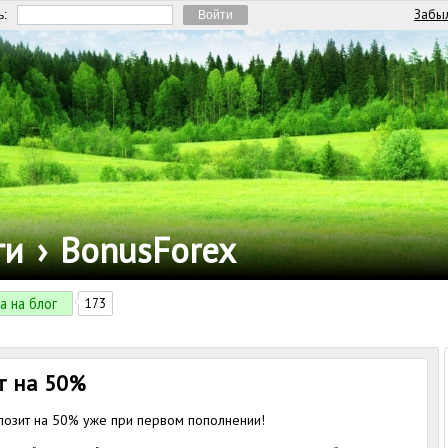
Забыл
ь:
ги
›
BonusForex
а на блог
173
т на 50%
позит на 50% уже при первом пополнении!