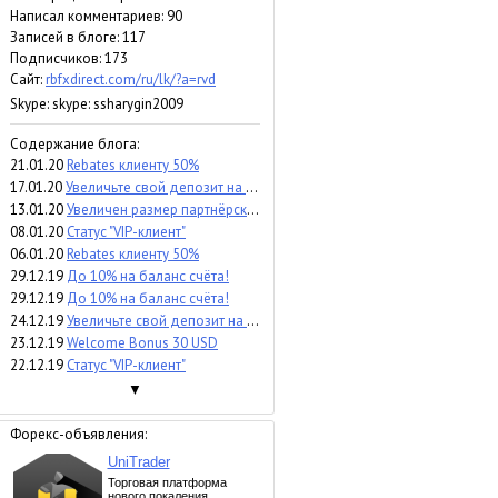
Написал комментариев: 90
Записей в блоге: 117
Подписчиков:
173
Сайт:
rbfxdirect.com/ru/lk/?a=rvd
Skype: skype: ssharygin2009
Содержание блога:
21.01.20
Rebates клиенту 50%
17.01.20
Увеличьте свой депозит на 50%
13.01.20
Увеличен размер партнёрской комиссии RoboForex
08.01.20
Статус "VIP-клиент"
06.01.20
Rebates клиенту 50%
29.12.19
До 10% на баланс счёта!
29.12.19
До 10% на баланс счёта!
24.12.19
Увеличьте свой депозит на 50%
23.12.19
Welcome Bonus 30 USD
22.12.19
Статус "VIP-клиент"
▼
Форекс-объявления: