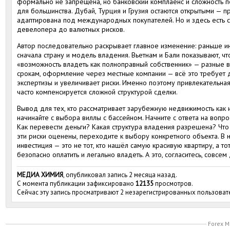
формально не запрещена, но банковский комплаенс и сложность
для большинства. Дубай, Турция и Грузия остаются открытыми — 
адаптирована под международных покупателей. Но и здесь есть с
девелопера до валютных рисков.
Автор последовательно раскрывает главное изменение: раньше ин
сначала страну и модель владения. Вьетнам и Бали показывают, чт
«возможность владеть как полноправный собственник» — разные в
срокам, оформление через местные компании — всё это требует
экспертизы и увеличивает риски. Именно поэтому привлекательна
часто компенсируется сложной структурой сделки.
Вывод для тех, кто рассматривает зарубежную недвижимость как 
начинайте с выбора виллы с бассейном. Начните с ответа на вопро
Как перевести деньги? Какая структура владения разрешена? Что
эти риски оценены, переходите к выбору конкретного объекта. В
инвестиция — это не тот, кто нашёл самую красивую квартиру, а тот,
безопасно оплатить и легально владеть. А это, согласитесь, совсе
МЕДИА ХИМИЯ
, опубликовал запись 2 месяца назад.
С момента публикации зафиксировано
12135
просмотров.
Сейчас эту запись просматривают 2 незарегистрированных пользоват
Forex M