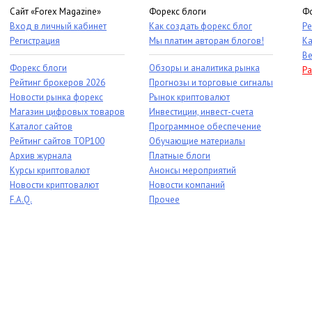
Сайт «Forex Magazine»
Форекс блоги
Фо
Вход в личный кабинет
Как создать форекс блог
Ре
Регистрация
Мы платим авторам блогов!
Ка
Ве
Форекс блоги
Обзоры и аналитика рынка
Ра
Рейтинг брокеров 2026
Прогнозы и торговые сигналы
Новости рынка форекс
Рынок криптовалют
Магазин цифровых товаров
Инвестиции, инвест-счета
Каталог сайтов
Программное обеспечение
Рейтинг сайтов TOP100
Обучающие материалы
Архив журнала
Платные блоги
Курсы криптовалют
Анонсы мероприятий
Новости криптовалют
Новости компаний
F.A.Q.
Прочее