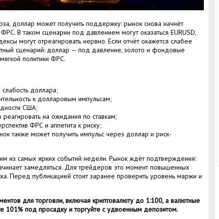
оза, доллар может получить поддержку: рынок снова начнёт
ФРС. В таком сценарии под давлением могут оказаться EURUSD,
ексы могут отреагировать нервно. Если отчёт окажется слабее
атный сценарий: доллар — под давление, золото и фондовые
мягкой политики ФРС.
 слабость доллара;
ительность к долларовым импульсам;
дности США;
 реагировать на ожидания по ставкам;
рспектив ФРС и аппетита к риску;
ок также может получить импульс через доллар и риск-
им из самых ярких событий недели. Рынок ждёт подтверждения:
начинает замедляться. Для трейдеров это момент повышенных
ка. Перед публикацией стоит заранее проверить уровень маржи и
ментов для торговли, включая криптовалюту до 1:100, а валютные
е 101% под просадку и торгуйте с удвоенным депозитом.