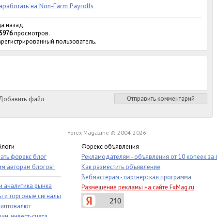
аработать на Non-Farm Payrolls
ца назад.
5976
просмотров.
зарегистрированный пользователь.
обавить файл
Отправить комментарий
Forex Magazine © 2004-2026
блоги
Форекс объявления
ать форекс блог
Рекламодателям - объявления от 10 копеек за
им авторам блогов!
Как разместить объявление
Вебмастерам - партнерская программа
и аналитика рынка
Размещение рекламы на сайте FxMag.ru
ы и торговые сигналы
риптовалют
ии, инвест-счета