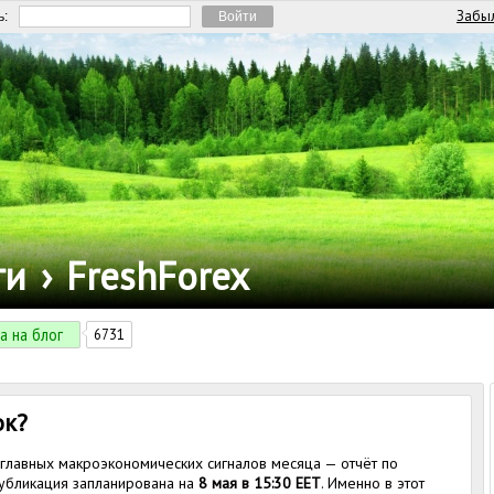
Забыл
ь:
ги
›
FreshForex
а на блог
6731
ок?
з главных макроэкономических сигналов месяца — отчёт по
 Публикация запланирована на
8 мая в 15:30 EET
. Именно в этот