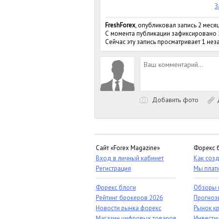
З
FreshForex
, опубликовал запись 2 меся
С момента публикации зафиксировано
Сейчас эту запись просматривает 1 не
Добавить фото
Д
Сайт «Forex Magazine»
Форекс 
Вход в личный кабинет
Как созд
Регистрация
Мы плат
Форекс блоги
Обзоры 
Рейтинг брокеров 2026
Прогноз
Новости рынка форекс
Рынок к
Магазин цифровых товаров
Инвестиц