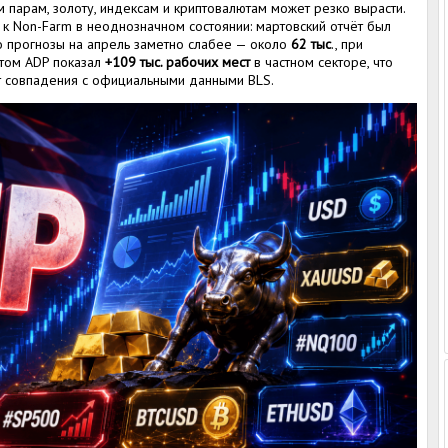
 парам, золоту, индексам и криптовалютам может резко вырасти.
к Non-Farm в неоднозначном состоянии: мартовский отчёт был
 прогнозы на апрель заметно слабее — около
62 тыс
., при
этом ADP показал
+109 тыс. рабочих мест
в частном секторе, что
ет совпадения с официальными данными BLS.