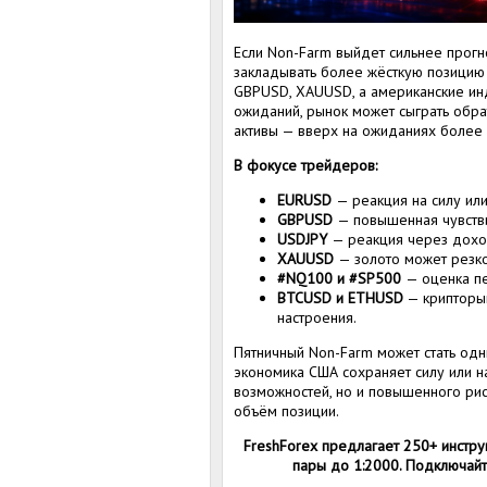
Если Non-Farm выйдет сильнее прогн
закладывать более жёсткую позицию 
GBPUSD, XAUUSD, а американские инд
ожиданий, рынок может сыграть обр
активы — вверх на ожиданиях более 
В фокусе трейдеров:
EURUSD
— реакция на силу или
GBPUSD
— повышенная чувств
USDJPY
— реакция через дохо
XAUUSD
— золото может резко
#NQ100 и #SP500
— оценка пе
BTCUSD и ETHUSD
— крипторын
настроения.
Пятничный Non-Farm может стать одн
экономика США сохраняет силу или 
возможностей, но и повышенного рис
объём позиции.
FreshForex предлагает 250+ инстру
пары до 1:2000. Подключайт