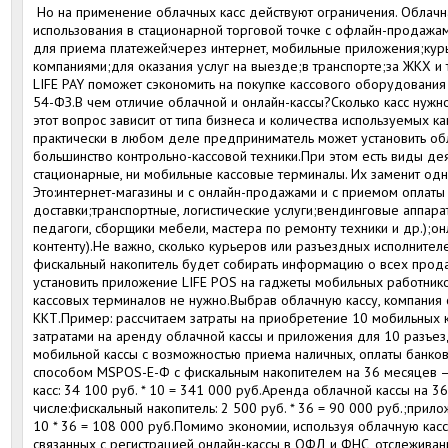
Но на применение облачных касс действуют ограничения. Облачн
использования в стационарной торговой точке с офлайн-продажа
для приема платежей:через интернет, мобильные приложения;ку
компаниями;для оказания услуг на выезде;в транспорте;за ЖКХ и 
LIFE PAY поможет сэкономить на покупке кассового оборудования 
54-ФЗ.В чем отличие облачной и онлайн-кассы?Сколько касс нужн
этот вопрос зависит от типа бизнеса и количества используемых 
практически в любом деле предприниматель может установить обл
большинство контрольно-кассовой техники.При этом есть виды де
стационарные, ни мобильные кассовые терминалы. Их заменит одна
Это:интернет-магазины и с онлайн-продажами и с приемом оплат
доставки;транспортные, логистические услуги;вендинговые аппара
педагоги, сборщики мебели, мастера по ремонту техники и др.);он
контенту).Не важно, сколько курьеров или разъездных исполнител
фискальный накопитель будет собирать информацию о всех прод
установить приложение LIFE POS на гаджеты мобильных работник
кассовых терминалов не нужно.Выбрав облачную кассу, компания 
ККТ.Пример: рассчитаем затраты на приобретение 10 мобильных к
затратами на аренду облачной кассы и приложения для 10 разъе
мобильной кассы с возможностью приема наличных, оплаты банков
способом MSPOS-Е-Ф с фискальным накопителем на 36 месяцев — 
касс: 34 100 руб. * 10 = 341 000 руб.Аренда облачной кассы на 3
числе:фискальный накопитель: 2 500 руб. * 36 = 90 000 руб.;прило
10 * 36 = 108 000 руб.Помимо экономии, используя облачную кассу
связанных с регистрацией онлайн-кассы в ОФД и ФНС, отслеживан