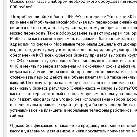
Однако такая касса с набором необходимого оборудования может
000 рублей.
Подробнее читайте в блоге LIFE PAY в материале "Что такое ККТ:
применения"Мобильная кассаМобильная или переносная онлайн-кас
питается не от сети, а от аккумулятора, поэтому не привязано к к
можно переносить. Такое оборудование выдают курьерам при орг
Мобильная касса может:принимать наличные и банковские карты;пе
адрес или по смс чеки.Мобильные терминалы дешевле стационарны
выдать каждому курьеру и контролировать заряд аккумулятора. П
обеспечения ККТ всех курьеров бизнесу придется выложить круг
54-ФЗ не может осуществляться без фискального накопителя, кот
ФНС и менять по мере заполнения или окончания срока действия.
видам касс. И если при развозной торговле предприниматель испо
отслеживать период действия и объем памяти ФН, а также менять
каждой. Поэтому затраты на замену фискального накопителя в ст
возникать у бизнеса регулярно."Онлайн-касса — какую выбрать?"
касса — это сервис, который позволяет принимать оплату за товары
или гаджет, находясь где угодно, без использования набора доро
в специальном хранилище (дата-центре), а бизнесу понадобится т
устанавливают на планшеты и мобильные телефоны работников, ил
сайтом.
Однако без фискального накопителя продавцу все равно не обойт
кассу в удаленном дата-центре, а чеки покупатель получает по e-m