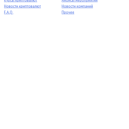
Курсы криптовалют
Анонсы мероприятий
Новости криптовалют
Новости компаний
F.A.Q.
Прочее