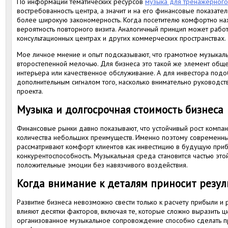
По информации тематических ресурсов
музыка для тренажерного
востребованность центра, а значит и на его финансовые показате
более широкую закономерность. Когда посетителю комфортно нах
вероятность повторного визита. Аналогичный принцип может работ
консультационных центрах и других коммерческих пространствах.
Мое личное мнение и опыт подсказывают, что грамотное музыкал
второстепенной мелочью. Для бизнеса это такой же элемент обще
интерьера или качественное обслуживание. А для инвестора подо
дополнительным сигналом того, насколько внимательно руководств
проекта.
Музыка и долгосрочная стоимость бизнеса
Финансовые рынки давно показывают, что устойчивый рост компа
количества небольших преимуществ. Именно поэтому современн
рассматривают комфорт клиентов как инвестицию в будущую приб
конкурентоспособность. Музыкальная среда становится частью эт
положительные эмоции без навязчивого воздействия.
Когда внимание к деталям приносит резул
Развитие бизнеса невозможно свести только к расчету прибыли и 
влияют десятки факторов, включая те, которые сложно выразить 
организованное музыкальное сопровождение способно сделать 