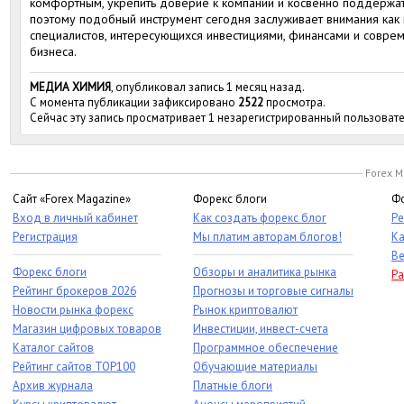
комфортным, укрепить доверие к компании и косвенно поддержат
поэтому подобный инструмент сегодня заслуживает внимания как 
специалистов, интересующихся инвестициями, финансами и совр
бизнеса.
МЕДИА ХИМИЯ
, опубликовал запись 1 месяц назад.
С момента публикации зафиксировано
2522
просмотра.
Сейчас эту запись просматривает 1 незарегистрированный пользовате
Forex M
Сайт «Forex Magazine»
Форекс блоги
Фо
Вход в личный кабинет
Как создать форекс блог
Ре
Регистрация
Мы платим авторам блогов!
Ка
Ве
Форекс блоги
Обзоры и аналитика рынка
Ра
Рейтинг брокеров 2026
Прогнозы и торговые сигналы
Новости рынка форекс
Рынок криптовалют
Магазин цифровых товаров
Инвестиции, инвест-счета
Каталог сайтов
Программное обеспечение
Рейтинг сайтов TOP100
Обучающие материалы
Архив журнала
Платные блоги