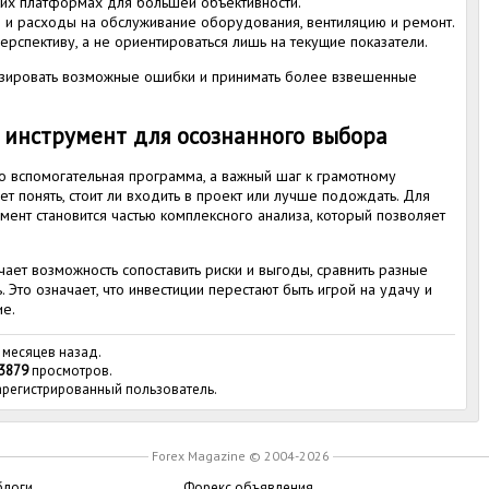
ких платформах для большей объективности.
о и расходы на обслуживание оборудования, вентиляцию и ремонт.
рспективу, а не ориентироваться лишь на текущие показатели.
зировать возможные ошибки и принимать более взвешенные
 инструмент для осознанного выбора
то вспомогательная программа, а важный шаг к грамотному
т понять, стоит ли входить в проект или лучше подождать. Для
мент становится частью комплексного анализа, который позволяет
чает возможность сопоставить риски и выгоды, сравнить разные
. Это означает, что инвестиции перестают быть игрой на удачу и
е.
 месяцев назад.
3879
просмотров.
зарегистрированный пользователь.
Forex Magazine © 2004-2026
блоги
Форекс объявления