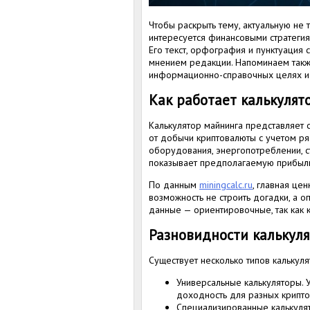
Чтобы раскрыть тему, актуальную не 
интересуется финансовыми стратегия
Его текст, орфография и пунктуация 
мнением редакции. Напоминаем такж
информационно-справочных целях и 
Как работает калькулят
Калькулятор майнинга представляет
от добычи криптовалюты с учетом р
оборудования, энергопотреблении, ст
показывает предполагаемую прибыль 
По данным
miningcalc.ru
, главная цен
возможность не строить догадки, а о
данные — ориентировочные, так как к
Разновидности калькул
Существует несколько типов калькул
Универсальные калькуляторы.
доходность для разных крипто
Специализированные калькулят