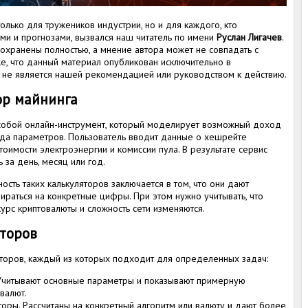
только для тружеников индустрии, но и для каждого, кто
ми и прогнозами, вызвался наш читатель по имени
Руслан Лигачев
.
сохранены полностью, а мнение автора может не совпадать с
е, что данный материал опубликован исключительно в
не является нашей рекомендацией или руководством к действию.
ор майнинга
 собой онлайн-инструмент, который моделирует возможный доход
яда параметров. Пользователь вводит данные о хешрейте
оимости электроэнергии и комиссии пула. В результате сервис
за день, месяц или год.
ность таких калькуляторов заключается в том, что они дают
пираться на конкретные цифры. При этом нужно учитывать, что
урс криптовалюты и сложность сети изменяются.
яторов
яторов, каждый из которых подходит для определенных задач:
 Учитывают основные параметры и показывают примерную
валют.
оры. Рассчитаны на конкретный алгоритм или валюту и дают более