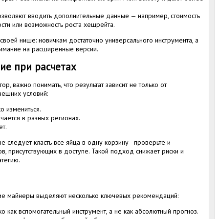
озволяют вводить дополнительные данные — например, стоимость
сти или возможность роста хешрейта.
своей нише: новичкам достаточно универсального инструмента, а
нимание на расширенные версии.
ие при расчетах
ор, важно понимать, что результат зависит не только от
нешних условий:
о измениться.
чается в разных регионах.
ет.
е следует класть все яйца в одну корзину - проверьте и
в, присутствующих в доступе. Такой подход снижает риски и
атегию.
ие майнеры выделяют несколько ключевых рекомендаций:
ко как вспомогательный инструмент, а не как абсолютный прогноз.