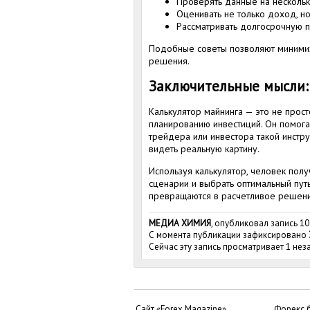
Проверять данные на несколь
Оценивать не только доход, н
Рассматривать долгосрочную пе
Подобные советы позволяют миними
решения.
Заключительные мысли:
Калькулятор майнинга — это не прос
планированию инвестиций. Он помогае
трейдера или инвестора такой инстру
видеть реальную картину.
Используя калькулятор, человек полу
сценарии и выбрать оптимальный путь
превращаются в расчетливое решени
МЕДИА ХИМИЯ
, опубликовал запись 10
С момента публикации зафиксировано
Сейчас эту запись просматривает 1 не
Сайт «Forex Magazine»
Форекс 