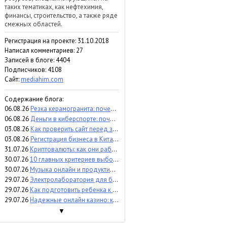
таких тематиках, как нефтехимия,
финансы, строительство, а также ряде
смежных областей.
Регистрация на проекте: 31.10.2018
Написал комментариев: 27
Записей в блоге: 4404
Подписчиков:
4108
Сайт:
mediahim.com
Содержание блога:
06.08.26
Резка керамогранита: почему точность влияет на результат и расходы
06.08.26
Деньги в киберспорте: почему инвесторы вкладываются в бренд команды, а не в игрока (мнение)
03.08.26
Как проверить сайт перед запуском - пошаговый аудит и контроль
03.08.26
Регистрация бизнеса в Китае: что важно знать перед выходом на рынок
31.07.26
Криптовалюты: как они работают, какие бывают и чем отличаются
30.07.26
10 главных критериев выбора аттракционов для бизнеса
30.07.26
Музыка онлайн и продуктивность: помогает сосредоточиться или отвлекает?
29.07.26
Электролаборатория для бизнеса: когда и зачем проверять электроустановки
29.07.26
Как подготовить ребенка к процедуре УЗИ
29.07.26
Надежные онлайн казино: критерии экспертного сравнения
▼