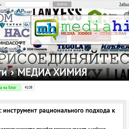
Забыл
ь:
ги
›
МЕДИА ХИМИЯ
а на блог
4108
: инструмент рационального подхода к