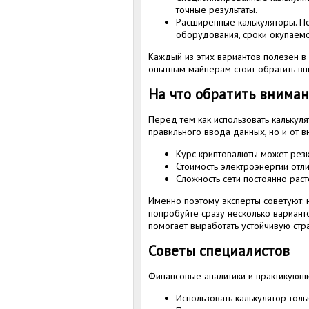
точные результаты.
Расширенные калькуляторы. П
оборудования, сроки окупаемо
Каждый из этих вариантов полезен в 
опытным майнерам стоит обратить в
На что обратить вниман
Перед тем как использовать калькулят
правильного ввода данных, но и от в
Курс криптовалюты может резк
Стоимость электроэнергии отли
Сложность сети постоянно раст
Именно поэтому эксперты советуют: н
попробуйте сразу несколько варианто
помогает выработать устойчивую стр
Советы специалистов
Финансовые аналитики и практикующ
Использовать калькулятор толь