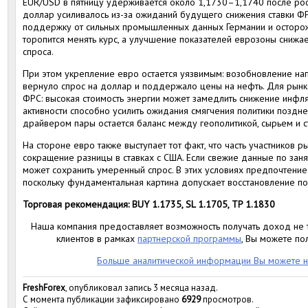
EUR/USD в пятницу удерживается около 1,1730–1,1740 после рос
доллар усиливалось из-за ожиданий будущего снижения ставки ФР
поддержку от сильных промышленных данных Германии и осторож
торопится менять курс, а улучшение показателей еврозоны снижа
спроса.
При этом укрепление евро остается уязвимым: возобновление н
вернуло спрос на доллар и поддержало цены на нефть. Для рынк
ФРС: высокая стоимость энергии может замедлить снижение инфл
активности способно усилить ожидания смягчения политики поздн
драйвером пары остается баланс между геополитикой, сырьем и с
На стороне евро также выступает тот факт, что часть участников 
сокращение разницы в ставках с США. Если свежие данные по зан
может сохранить умеренный спрос. В этих условиях предпочтение 
поскольку фундаментальная картина допускает восстановление по
Торговая рекомендация: BUY 1.1735, SL 1.1705, TP 1.1830
Наша компания предоставляет возможность получать доход не т
клиентов в рамках
партнерской программы
, Вы можете по
Больше аналитической информации Вы можете н
FreshForex
, опубликовал запись 3 месяца назад.
С момента публикации зафиксировано
6929
просмотров.