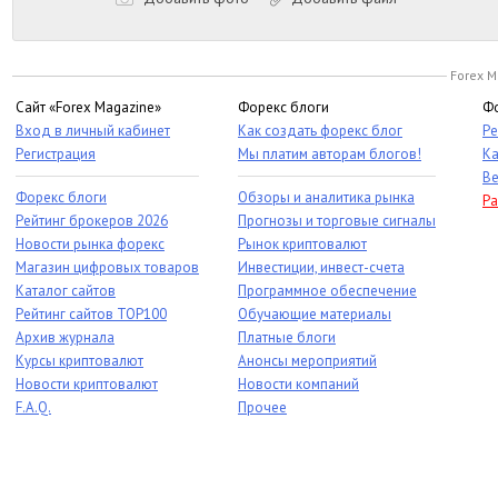
Forex M
Сайт «Forex Magazine»
Форекс блоги
Фо
Вход в личный кабинет
Как создать форекс блог
Ре
Регистрация
Мы платим авторам блогов!
Ка
Ве
Форекс блоги
Обзоры и аналитика рынка
Ра
Рейтинг брокеров 2026
Прогнозы и торговые сигналы
Новости рынка форекс
Рынок криптовалют
Магазин цифровых товаров
Инвестиции, инвест-счета
Каталог сайтов
Программное обеспечение
Рейтинг сайтов TOP100
Обучающие материалы
Архив журнала
Платные блоги
Курсы криптовалют
Анонсы мероприятий
Новости криптовалют
Новости компаний
F.A.Q.
Прочее