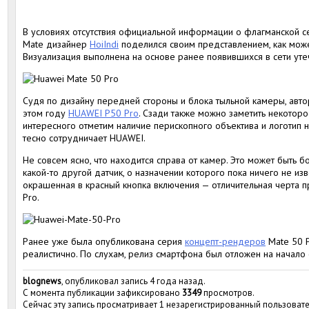
В условиях отсутствия официальной информации о флагманской 
Mate дизайнер
HoiIndi
поделился своим представлением, как може
Визуализация выполнена на основе ранее появившихся в сети уте
Судя по дизайну передней стороны и блока тыльной камеры, ав
этом году
HUAWEI P50 Pro
. Сзади также можно заметить некоторо
интересного отметим наличие перископного объектива и логотип н
тесно сотрудничает HUAWEI.
Не совсем ясно, что находится справа от камер. Это может быть 
какой-то другой датчик, о назначении которого пока ничего не изв
окрашенная в красный кнопка включения — отличительная черта 
Pro.
Ранее уже была опубликована серия
концепт-рендеров
Mate 50 P
реалистично. По слухам, релиз смартфона был отложен на начало
blognews
, опубликовал запись 4 года назад.
С момента публикации зафиксировано
3349
просмотров.
Сейчас эту запись просматривает 1 незарегистрированный пользовате