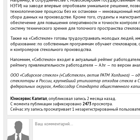
Например, в сотрудничестве с Новосибирским государственным т
НЭТИ) на заводе впервые опробовали уникальное решение, позв
технологические процессы без их остановки — инновационный мо
сбора данных на производстве. Кроме того, студенты и магистра
обеспечение для повышения оперативности и точности контроля 
систему технического зрения для топочного пространства стеклов
Также на «Сибстекле» готовы трудоустраивать молодых людей, 
образование: по собственным программам обучают стекловаров
и контролеров стекольного производства.
Напомним, «Сибстекло» входит в актуальный рейтинг работодател
рейтингу привлекательности работодателя — А.hr — по версии ан
ООО «Сибирское стекло» («Сибстекло», актив РАТМ Холдинга) — о
стеклотары в России, крупнейший утилизатор отходов стекла в 
федеральных округах, Амбассадор Стандарта общественного капи
Юнисервис Капитал
, опубликовал запись 2 месяца назад.
С момента публикации зафиксировано
2473
просмотра.
Сейчас эту запись просматривает 1 незарегистрированный пользовате