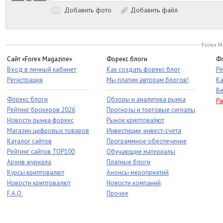
Добавить фото
Добавить файл
Forex M
Сайт «Forex Magazine»
Форекс блоги
Фо
Вход в личный кабинет
Как создать форекс блог
Ре
Регистрация
Мы платим авторам блогов!
Ка
Ве
Форекс блоги
Обзоры и аналитика рынка
Ра
Рейтинг брокеров 2026
Прогнозы и торговые сигналы
Новости рынка форекс
Рынок криптовалют
Магазин цифровых товаров
Инвестиции, инвест-счета
Каталог сайтов
Программное обеспечение
Рейтинг сайтов TOP100
Обучающие материалы
Архив журнала
Платные блоги
Курсы криптовалют
Анонсы мероприятий
Новости криптовалют
Новости компаний
F.A.Q.
Прочее