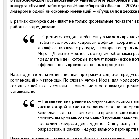
В Новосибирском государственном университете экономики и упр
конкурса «Лучший работодатель Новосибирской области — 2026»:
лидером в одной из основных номинаций — «Лучшая поддержка 
В рамках конкурса оценивают не только формальные показатели к
работы с сотрудниками.
— Стремимся создать действенную модель привлече
чтобы нивелировать кадровый дефицит, сохранить 
квалификационную структуру, — говорит генеральны
Мор. — Даем возможность молодым работникам раск
предлагать идеи, которые получат практическое во
эффективность производственных процессов.
На заводе введена мотивационная программа, соцпакет предусм
компенсаций и матпомощи. По словам Антона Мора, для молодого
составляющей, важны смыслы — понимание своего вклада в реал
организации.
— Развиваем внутренние коммуникации, корпоратив
частью которой является экологическое волонтерств
Ключевая задача — привлечь на производство выпус
показать им уровень современной промышленности, 
проводим экскурсии для студентов. Они участвуют в
разработках, в рамках индустриального партнерств