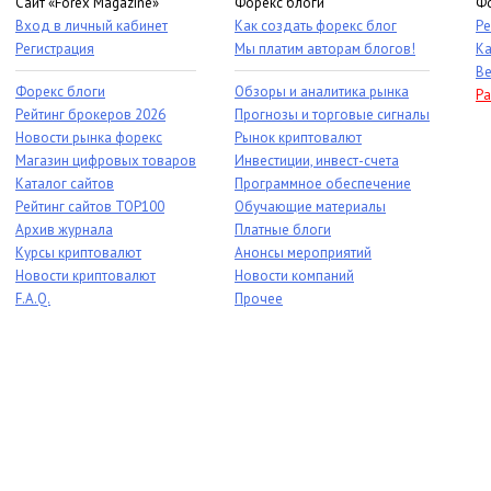
Сайт «Forex Magazine»
Форекс блоги
Фо
Вход в личный кабинет
Как создать форекс блог
Ре
Регистрация
Мы платим авторам блогов!
Ка
Ве
Форекс блоги
Обзоры и аналитика рынка
Ра
Рейтинг брокеров 2026
Прогнозы и торговые сигналы
Новости рынка форекс
Рынок криптовалют
Магазин цифровых товаров
Инвестиции, инвест-счета
Каталог сайтов
Программное обеспечение
Рейтинг сайтов TOP100
Обучающие материалы
Архив журнала
Платные блоги
Курсы криптовалют
Анонсы мероприятий
Новости криптовалют
Новости компаний
F.A.Q.
Прочее