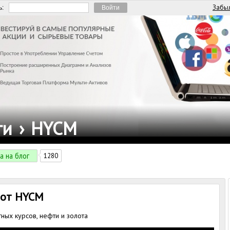
Забыл
ь:
ги
›
HYCM
а на блог
1280
 от HYCM
ных курсов, нефти и золота