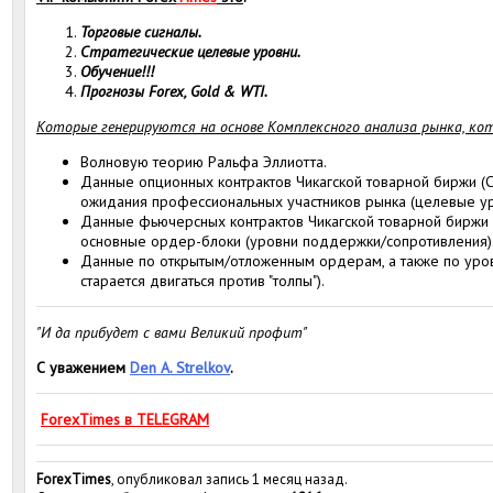
Торговые сигналы.
Стратегические целевые уровни.
Обучение!!!
Прогнозы Forex, Gold & WTI.
Которые генерируются на основе Комплексного анализа рынка, ко
Волновую теорию Ральфа Эллиотта.
Данные опционных контрактов Чикагской товарной биржи (С
ожидания профессиональных участников рынка (целевые ур
Данные фьючерсных контрактов Чикагской товарной биржи 
основные ордер-блоки (уровни поддержки/сопротивления)
Данные по открытым/отложенным ордерам, а также по уровн
старается двигаться против "толпы").
"И да прибудет с вами Великий профит"
С уважением
Den A. Strelkov
.
ForexTimes в TELEGRAM
ForexTimes
, опубликовал запись 1 месяц назад.