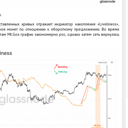
m
тавленных кривых отражает индикатор накопления «Liveliness»,
окоя монет по отношению к оборотному предложению. Во время
ам Mt.Gox график закономерно рос, однако затем сеть вернулась