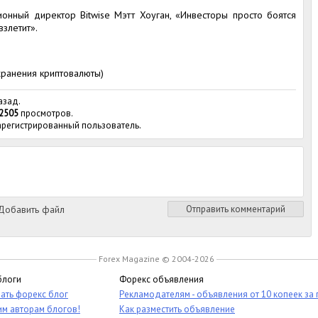
онный директор Bitwise Мэтт Хоуган, «Инвесторы просто боятся
взлетит».
хранения криптовалюты)
азад.
2505
просмотров.
зарегистрированный пользователь.
обавить файл
Отправить комментарий
Forex Magazine © 2004-2026
блоги
Форекс объявления
ать форекс блог
Рекламодателям - объявления от 10 копеек за
им авторам блогов!
Как разместить объявление