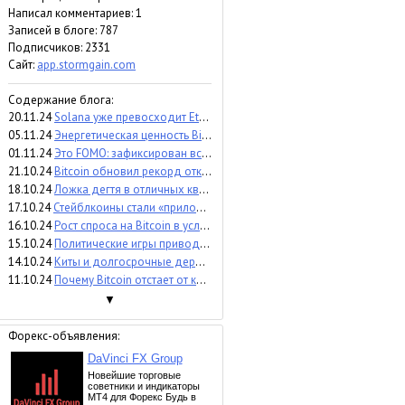
Написал комментариев: 1
Записей в блоге: 787
Подписчиков:
2331
Сайт:
app.stormgain.com
Содержание блога:
20.11.24
Solana уже превосходит Ethereum
05.11.24
Энергетическая ценность Bitcoin превысила $100 тыс.
01.11.24
Это FOMO: зафиксирован всплеск притока в Bitcoin-ETF
21.10.24
Bitcoin обновил рекорд открытого интереса
18.10.24
Ложка дегтя в отличных квартальных показателях Tron
17.10.24
Стейблкоины стали «приложением-убийцей», обогнав VISA в два раза
16.10.24
Рост спроса на Bitcoin в условиях сокращения предложения
15.10.24
Политические игры приводят к росту Bitcoin
14.10.24
Киты и долгосрочные держатели накапливают Bitcoin
11.10.24
Почему Bitcoin отстает от капитализации стейблкоинов
▼
Форекс-объявления: