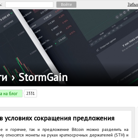
Забыл
ь:
ги
›
StormGain
а на блог
2331
n в условиях сокращения предложения
е и горячие, так и предложение Bitcoin можно разделить на
му относятся монеты на руках краткосрочных держателей (STH) и