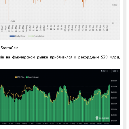
 StormGain
tcoin на фьючерсном рынке приблизился к рекордным $39 млрд,