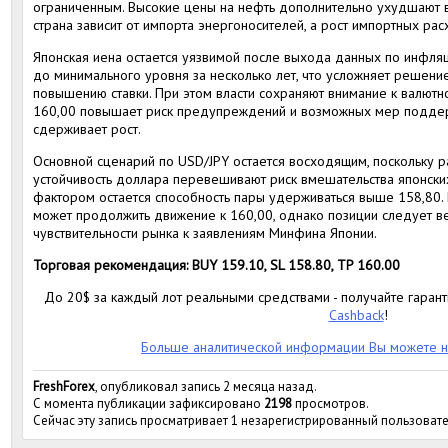
ограниченным. Высокие цены на нефть дополнительно ухудшают в
страна зависит от импорта энергоносителей, а рост импортных рас
Японская иена остается уязвимой после выхода данных по инфляц
до минимального уровня за несколько лет, что усложняет решен
повышению ставки. При этом власти сохраняют внимание к валютн
160,00 повышает риск предупреждений и возможных мер поддерж
сдерживает рост.
Основной сценарий по USD/JPY остается восходящим, поскольку р
устойчивость доллара перевешивают риск вмешательства японски
фактором остается способность пары удерживаться выше 158,80.
может продолжить движение к 160,00, однако позиции следует ве
чувствительности рынка к заявлениям Минфина Японии.
Торговая рекомендация: BUY 159.10, SL 158.80, TP 160.00
До 20$ за каждый лот реальными средствами - получайте гара
Cashback
!
Больше аналитической информации Вы можете н
FreshForex
, опубликовал запись 2 месяца назад.
С момента публикации зафиксировано
2198
просмотров.
Сейчас эту запись просматривает 1 незарегистрированный пользовате