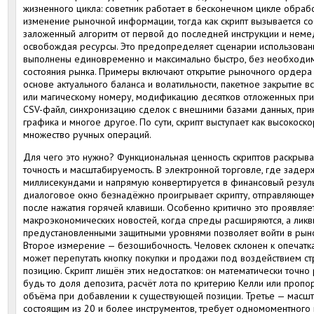
жизненного цикла: советник работает в бесконечном цикле обрабо
изменение рыночной информации, тогда как скрипт вызывается со
заложенный алгоритм от первой до последней инструкции и неме
освобождая ресурсы. Это предопределяет сценарии использован
выполнены единовременно и максимально быстро, без необходи
состояния рынка. Примеры включают открытие рыночного ордера 
основе актуального баланса и волатильности, пакетное закрытие 
или магическому номеру, модификацию десятков отложенных прик
CSV-файл, синхронизацию сделок с внешними базами данных, при
графика и многое другое. По сути, скрипт выступает как высокоск
множество ручных операций.
Для чего это нужно? Функциональная ценность скриптов раскрывае
точность и масштабируемость. В электронной торговле, где задер
миллисекундами и напрямую конвертируется в финансовый резуль
диалоговое окно безнадёжно проигрывает скрипту, отправляющ
после нажатия горячей клавиши. Особенно критично это проявля
макроэкономических новостей, когда спреды расширяются, а ликв
предустановленными защитными уровнями позволяет войти в рын
Второе измерение — безошибочность. Человек склонен к опечатка
может перепутать кнопку покупки и продажи под воздействием стр
позицию. Скрипт лишён этих недостатков: он математически точн
будь то доля депозита, расчёт лота по критерию Келли или про
объёма при добавлении к существующей позиции. Третье — масшт
состоящим из 20 и более инструментов, требует одномоментного