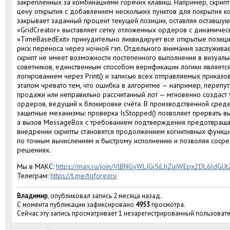
закреплённых за комбинациями горячих клавиш. Например, скрипт
цену открытия с добавлением нескольких пунктов для покрытия ко
закрывает заданный процент текущей позиции, оставляя оставшую
«GridCreator» выставляет сетку отложенных ордеров с динамичес
«TimeBasedExit» принудительно ликвидирует все открытые позици
риск переноса через ночной гэп. Отдельного внимания заслуживае
скрипт не имеет возможности постепенного выполнения в визуаль
советников, единственным способом верификации логики являетс
логированием через Print() и записью всех отправляемых приказ
этапом чревато тем, что ошибка в алгоритме — например, перепу
продажи или неправильно рассчитанный лот — мгновенно создаст
ордеров, ведущий к блокировке счёта. В производственной среде
защитные механизмы: проверка IsStopped() позволяет прервать в
а вызов MessageBox с требованием подтверждения предотвращае
внедрении скрипты становятся продолжением когнитивных функций
по точным вычислениям и быстрому исполнению и позволяя сосред
решениях.
Мы в МАКС:
https://max.ru/join/VlBNGyWLIGj5iLhZuiWEpx2DL6ldGl
Телеграм:
https://t.me/tgforexru
Владимир
, опубликовал запись 2 месяца назад.
С момента публикации зафиксировано
4953
просмотра.
Сейчас эту запись просматривает 1 незарегистрированный пользовате