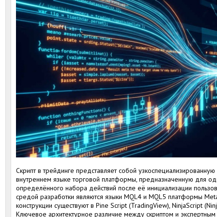
Скрипт в трейдинге представляет собой узкоспециализированную
внутреннем языке торговой платформы, предназначенную для од
определённого набора действий после её инициализации пользо
средой разработки являются языки MQL4 и MQL5 платформы MetaT
конструкции существуют в Pine Script (TradingView), NinjaScript (Ni
Ключевое архитектурное различие между скриптом и экспертным 