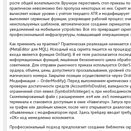
росте общей волатильности. Вручную переставить стоп-приказы п
практически невозможно без пропуска некоторых из них. Скрипт ж
вычисляет новые уровни с учётом текущего ATR и модифицирует и
выполняют сервисные функции, ускоряющие рабочий процесс: очи
неиспользуемых шаблонов, автоматическое создание скриншотов п
уведомлений на мобильное устройство. Всё это превращает скри
профессиональной инфраструктуры, повышающий операционную 
Как применить на практике? Практическая реализация начинается
(MetaEditor для MQL). Исходный код скрипта пишется на процеду
входа является функция OnStart(). В её теле располагается после
информационных функций, лишённая бесконечного цикла обработки
советников. Для отправки рыночного приказа используется OrderSe
ордера, объёма, цены, допустимого проскальзывания, уровней сто
магического номера. Закрытие позиции осуществляется через Orde
Модификация — OrderModify(). Перед выполнением критических
проверки достаточности средств (AccountInfoDouble), валидности 
ограничений стоп-левел (SymbolInfoInteger) и, при необходимости
Скомпилированный файл с расширением .ex4 или .ex5 помещается 
терминала и становится доступным в окне «Навигатор». Запуск пр
на график или двойным кликом, после чего открывается диалогов
объявленных с модификатором input. Здесь трейдер вводит требу
«ОК» код немедленно исполняется.
Профессиональный подход предполагает создание библиотек скр