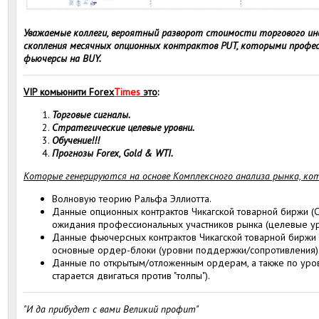
Уважаемые коллеги, вероятный разворот стоимости торгового 
скопления месячных опционных контрактов PUT, которыми профе
фьючерсы на BUY.
VIP комьюнити Forex
Times
это
:
Торговые сигналы.
Стратегические целевые уровни.
Обучение!!!
Прогнозы Forex, Gold & WTI.
Которые генерируются на основе Комплексного анализа рынка, ко
Волновую теорию Ральфа Эллиотта.
Данные опционных контрактов Чикагской товарной биржи (С
ожидания профессиональных участников рынка (целевые ур
Данные фьючерсных контрактов Чикагской товарной биржи 
основные ордер-блоки (уровни поддержки/сопротивления)
Данные по открытым/отложенным ордерам, а также по уровн
старается двигаться против "толпы").
"И да прибудет с вами Великий профит"