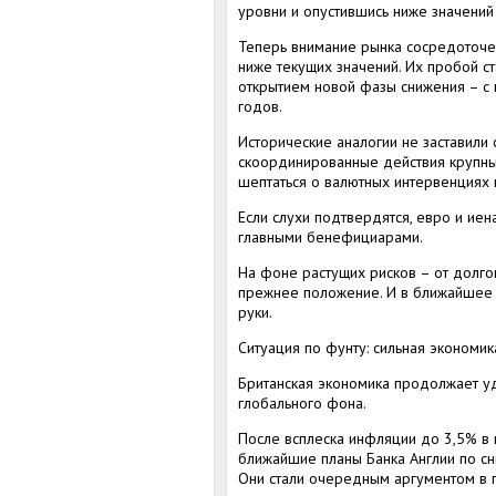
уровни и опустившись ниже значений
Теперь внимание рынка сосредоточе
ниже текущих значений. Их пробой с
открытием новой фазы снижения – с
годов.
Исторические аналогии не заставили с
скоординированные действия крупны
шептаться о валютных интервенциях 
Если слухи подтвердятся, евро и иен
главными бенефициарами.
На фоне растущих рисков – от долго
прежнее положение. И в ближайшее 
руки.
Ситуация по фунту: сильная экономик
Британская экономика продолжает уд
глобального фона.
После всплеска инфляции до 3,5% в
ближайшие планы Банка Англии по с
Они стали очередным аргументом в п