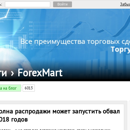
Забыл
ь:
ги
›
ForexMart
а на блог
6013
волна распродажи может запустить обвал
018 годов