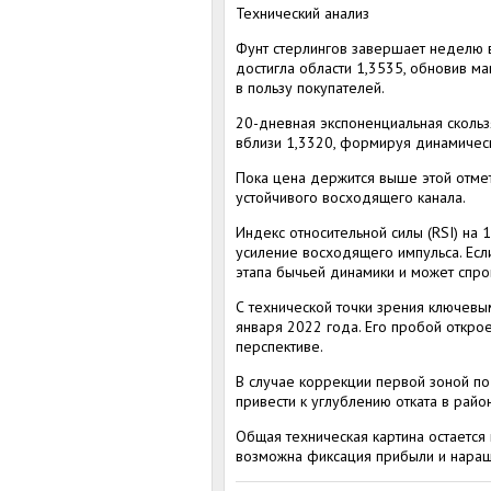
Технический анализ
Фунт стерлингов завершает неделю 
достигла области 1,3535, обновив ма
в пользу покупателей.
20-дневная экспоненциальная скольз
вблизи 1,3320, формируя динамичес
Пока цена держится выше этой отмет
устойчивого восходящего канала.
Индекс относительной силы (RSI) на
усиление восходящего импульса. Есл
этапа бычьей динамики и может спро
С технической точки зрения ключевы
января 2022 года. Его пробой откро
перспективе.
В случае коррекции первой зоной по
привести к углублению отката в райо
Общая техническая картина остается 
возможна фиксация прибыли и наращ