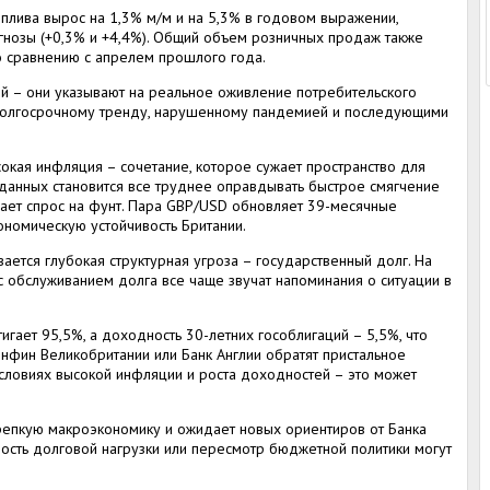
плива вырос на 1,3% м/м и на 5,3% в годовом выражении,
гнозы (+0,3% и +4,4%). Общий объем розничных продаж также
по сравнению с апрелем прошлого года.
й – они указывают на реальное оживление потребительского
 долгосрочному тренду, нарушенному пандемией и последующими
сокая инфляция – сочетание, которое сужает пространство для
 данных становится все труднее оправдывать быстрое смягчение
вает спрос на фунт. Пара GBP/USD обновляет 39-месячные
ономическую устойчивость Британии.
ается глубокая структурная угроза – государственный долг. На
 обслуживанием долга все чаще звучат напоминания о ситуации в
гает 95,5%, а доходность 30-летних гособлигаций – 5,5%, что
инфин Великобритании или Банк Англии обратят пристальное
словиях высокой инфляции и роста доходностей – это может
крепкую макроэкономику и ожидает новых ориентиров от Банка
вость долговой нагрузки или пересмотр бюджетной политики могут