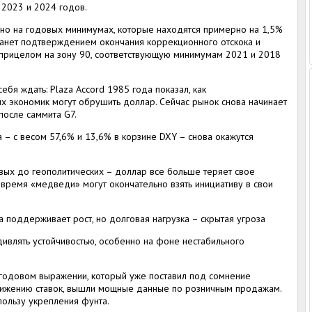
 2023 и 2024 годов.
но на годовых минимумах, которые находятся примерно на 1,5%
танет подтверждением окончания коррекционного отскока и
 прицелом на зону 90, соответствующую минимумам 2021 и 2018
ебя ждать: Plaza Accord 1985 года показал, как
х экономик могут обрушить доллар. Сейчас рынок снова начинает
после саммита G7.
а – с весом 57,6% и 13,6% в корзине DXY – снова окажутся
вых до геополитических – доллар все больше теряет свое
время «медведи» могут окончательно взять инициативу в свои
а поддерживает рост, но долговая нагрузка – скрытая угроза
ивлять устойчивостью, особенно на фоне нестабильного
 годовом выражении, который уже поставил под сомнение
нижению ставок, вышли мощные данные по розничным продажам.
ользу укрепления фунта.