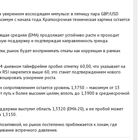
в уверенном восходящем импульсе: в пятницу пара GBP/USD
ксимум с начала года. Краткосрочная техническая картина остается
ящая средняя (EMA) продолжает устойчиво расти и проходит
кую поддержку и подтверждая направленность тренда.
ки, рынок будет воспринимать откаты как коррекции в рамках
 14-дневном таймфрейме пробил отметку 60,00, что указывает на
и RSI закрепится выше 60, это станет подтверждением нового
воцировать ускорение роста.
м сопротивлением остается уровень 1,3750 – максимум от 13
ет путь к более высоким целям, вплоть до 1,3900 в среднесрочной
ддержки выступит область 1,3320 (EMA-20), а ее пробой может
н 1,3150.
позитивной, но рынок постепенно приближается к зонам, где
ивание встречного давления.