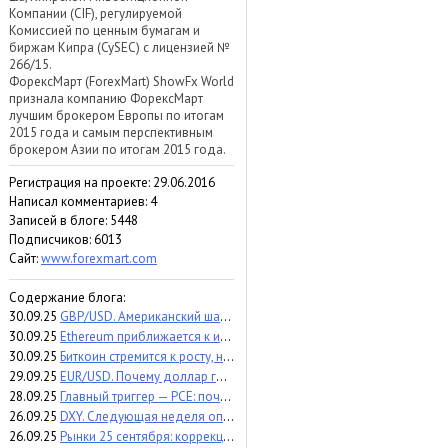
Компании (CIF), регулируемой
Комиссией по ценным бумагам и
биржам Кипра (CySEC) с лицензией №
266/15.
ФорексМарт (ForexMart) ShowFx World
признала компанию ФорексМарт
лучшим брокером Европы по итогам
2015 года и самым перспективным
брокером Азии по итогам 2015 года.
Регистрация на проекте: 29.06.2016
Написал комментариев: 4
Записей в блоге: 5448
Подписчиков:
6013
Сайт:
www.forexmart.com
Содержание блога:
30.09.25
GBP/USD. Американский шатдаун и британские фискальные маневры разгоняют фунт
30.09.25
Ethereum приближается к историческому "шорт-сквизу"
30.09.25
Биткоин стремится к росту, но достижение баланса – нелегкий путь
29.09.25
EUR/USD. Почему доллар готов снова перехватить инициативу
28.09.25
Главный триггер — PCE: почему золото держится на вершине и что происходит с остальными драгметаллами
26.09.25
DXY. Следующая неделя определит тренд по доллару
26.09.25
Рынки 25 сентября: коррекция на нефтяном рынке и ожидания вокруг золота