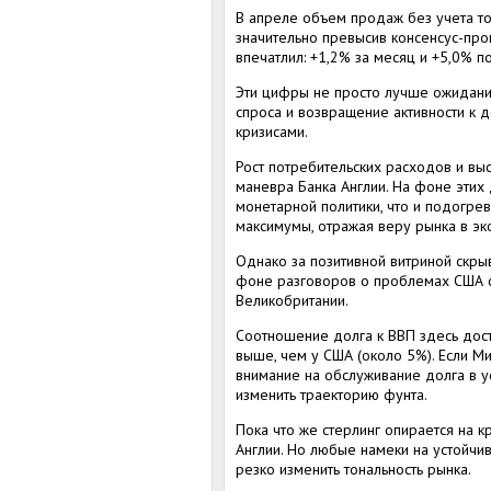
В апреле объем продаж без учета то
значительно превысив консенсус-про
впечатлил: +1,2% за месяц и +5,0% 
Эти цифры не просто лучше ожидани
спроса и возвращение активности к
кризисами.
Рост потребительских расходов и вы
маневра Банка Англии. На фоне этих
монетарной политики, что и подогре
максимумы, отражая веру рынка в эк
Однако за позитивной витриной скрыв
фоне разговоров о проблемах США с
Великобритании.
Соотношение долга к ВВП здесь дости
выше, чем у США (около 5%). Если М
внимание на обслуживание долга в у
изменить траекторию фунта.
Пока что же стерлинг опирается на 
Англии. Но любые намеки на устойчи
резко изменить тональность рынка.