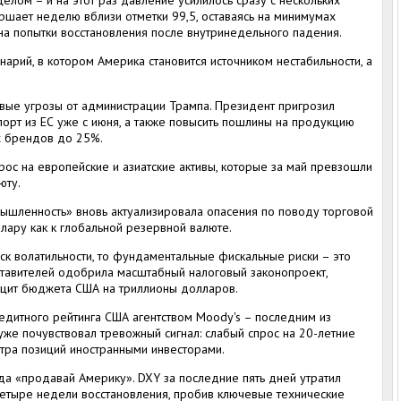
елом – и на этот раз давление усилилось сразу с нескольких
ршает неделю вблизи отметки 99,5, оставаясь на минимумах
на попытки восстановления после внутринедельного падения.
арий, в котором Америка становится источником нестабильности, а
вые угрозы от администрации Трампа. Президент пригрозил
орт из ЕС уже с июня, а также повысить пошлины на продукцию
х брендов до 25%.
рос на европейские и азиатские активы, которые за май превзошли
юту.
мышленность» вновь актуализировала опасения по поводу торговой
лару как к глобальной резервной валюте.
ск волатильности, то фундаментальные фискальные риски – это
ставителей одобрила масштабный налоговый законопроект,
ицит бюджета США на триллионы долларов.
дитного рейтинга США агентством Moody's – последним из
уже почувствовал тревожный сигнал: слабый спрос на 20-летние
тра позиций иностранными инвесторами.
йда «продавай Америку». DXY за последние пять дней утратил
 четыре недели восстановления, пробив ключевые технические