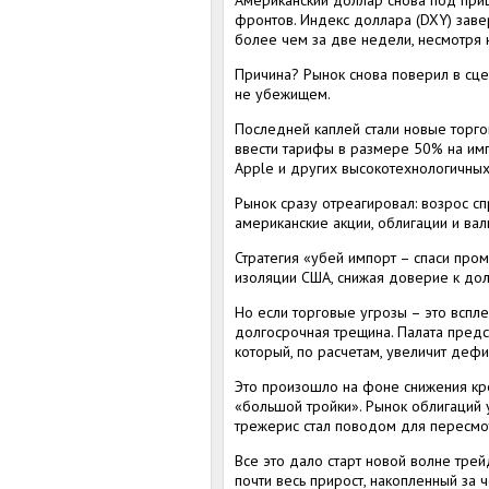
Американский доллар снова под приц
фронтов. Индекс доллара (DXY) заве
более чем за две недели, несмотря 
Причина? Рынок снова поверил в сцен
не убежищем.
Последней каплей стали новые торго
ввести тарифы в размере 50% на имп
Apple и других высокотехнологичны
Рынок сразу отреагировал: возрос сп
американские акции, облигации и вал
Стратегия «убей импорт – спаси про
изоляции США, снижая доверие к дол
Но если торговые угрозы – это вспле
долгосрочная трещина. Палата пред
который, по расчетам, увеличит деф
Это произошло на фоне снижения кре
«большой тройки». Рынок облигаций 
трежерис стал поводом для пересмо
Все это дало старт новой волне тре
почти весь прирост, накопленный за