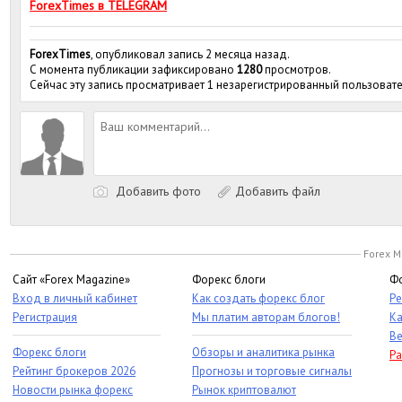
ForexTimes в TELEGRAM
ForexTimes
, опубликовал запись 2 месяца назад.
С момента публикации зафиксировано
1280
просмотров.
Сейчас эту запись просматривает 1 незарегистрированный пользовате
Добавить фото
Добавить файл
Forex M
Сайт «Forex Magazine»
Форекс блоги
Фо
Вход в личный кабинет
Как создать форекс блог
Ре
Регистрация
Мы платим авторам блогов!
Ка
Ве
Форекс блоги
Обзоры и аналитика рынка
Ра
Рейтинг брокеров 2026
Прогнозы и торговые сигналы
Новости рынка форекс
Рынок криптовалют