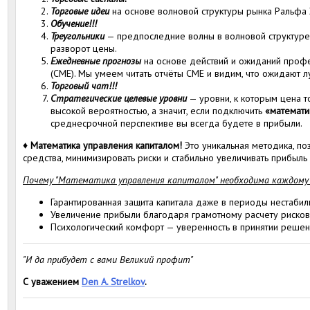
Торговые идеи
на основе волновой структуры рынка Ральфа 
Обучение!!!
Треугольники
— предпоследние волны в волновой структуре
разворот цены.
Ежедневные прогнозы
на основе действий и ожиданий профе
(CME). Мы умеем читать отчёты CME и видим, что ожидают л
Торговый чат!!!
Стратегические целевые уровни
— уровни, к которым цена т
высокой вероятностью, а значит, если подключить
«математи
среднесрочной перспективе вы всегда будете в прибыли.
♦
Математика управления капиталом!
Это уникальная методика, п
средства, минимизировать риски и стабильно увеличивать прибыль
Почему "Математика управления капиталом" необходима каждому
Гарантированная защита капитала даже в периоды нестабил
Увеличение прибыли благодаря грамотному расчету рисков
Психологический комфорт — уверенность в принятии решен
"И да прибудет с вами Великий профит"
С уважением
Den A. Strelkov
.