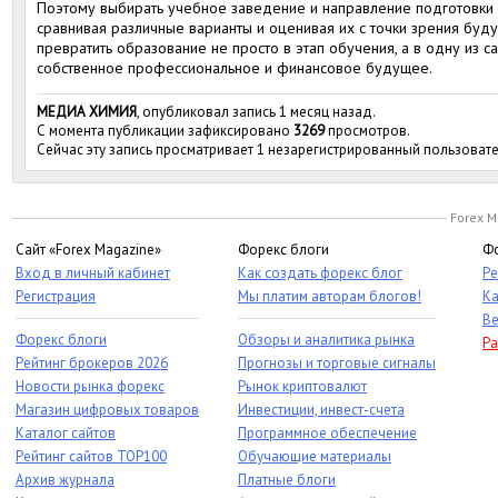
Поэтому выбирать учебное заведение и направление подготовки с
сравнивая различные варианты и оценивая их с точки зрения буд
превратить образование не просто в этап обучения, а в одну из 
собственное профессиональное и финансовое будущее.
МЕДИА ХИМИЯ
, опубликовал запись 1 месяц назад.
С момента публикации зафиксировано
3269
просмотров.
Сейчас эту запись просматривает 1 незарегистрированный пользовате
Forex M
Сайт «Forex Magazine»
Форекс блоги
Фо
Вход в личный кабинет
Как создать форекс блог
Ре
Регистрация
Мы платим авторам блогов!
Ка
Ве
Форекс блоги
Обзоры и аналитика рынка
Ра
Рейтинг брокеров 2026
Прогнозы и торговые сигналы
Новости рынка форекс
Рынок криптовалют
Магазин цифровых товаров
Инвестиции, инвест-счета
Каталог сайтов
Программное обеспечение
Рейтинг сайтов TOP100
Обучающие материалы
Архив журнала
Платные блоги