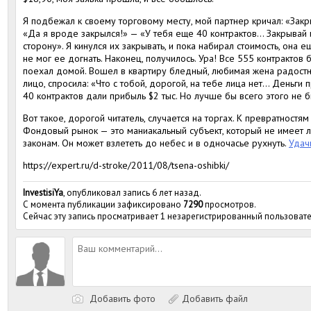
Я подбежал к своему торговому месту, мой партнер кричал: «Закр
«Да я вроде закрылся!» — «У тебя еще 40 контрактов… Закрывай и
сторону». Я кинулся их закрывать, и пока набирал стоимость, она 
не мог ее догнать. Наконец, получилось. Ура! Все 555 контрактов б
поехал домой. Вошел в квартиру бледный, любимая жена радостно
лицо, спросила: «Что с тобой, дорогой, на тебе лица нет… Деньги 
40 контрактов дали прибыль $2 тыс. Но лучше бы всего этого не б
Вот такое, дорогой читатель, случается на торгах. К превратностя
Фондовый рынок — это маниакальный субъект, который не имеет л
законам. Он может взлететь до небес и в одночасье рухнуть.
Удач
https://expert.ru/d-stroke/2011/08/tsena-oshibki/
InvestisiYa
, опубликовал запись 6 лет назад.
С момента публикации зафиксировано
7290
просмотров.
Сейчас эту запись просматривает 1 незарегистрированный пользовате
Добавить фото
Добавить файл