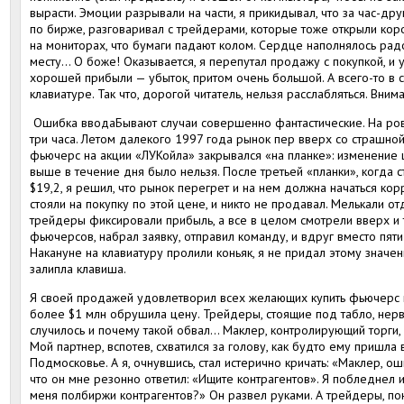
вырасти. Эмоции разрывали на части, я прикидывал, что за час-дру
по бирже, разговаривал с трейдерами, которые тоже открыли коро
на мониторах, что бумаги падают колом. Сердце наполнялось рад
месту… О боже! Оказывается, я перепутал продажу с покупкой, и 
хорошей прибыли — убыток, притом очень большой. А всего-то в 
клавиатуре. Так что, дорогой читатель, нельзя расслабляться. Вни
Ошибка вводаБывают случаи совершенно фантастические. На ров
три часа. Летом далекого 1997 года рынок пер вверх со страшной
фьючерс на акции «ЛУКойла» закрывался «на планке»: изменение 
выше в течение дня было нельзя. После третьей «планки», когда 
$19,2, я решил, что рынок перегрет и на нем должна начаться кор
стояли на покупку по этой цене, и никто не продавал. Мелькали 
трейдеры фиксировали прибыль, а все в целом смотрели вверх и т
фьючерсов, набрал заявку, отправил команду, и вдруг вместо пят
Накануне на клавиатуру пролили коньяк, я не придал этому значе
залипла клавиша.
Я своей продажей удовлетворил всех желающих купить фьючерс н
более $1 млн обрушила цену. Трейдеры, стоящие под табло, нерв
случилось и почему такой обвал… Маклер, контролирующий торги, 
Мой партнер, вспотев, схватился за голову, как будто ему пришла
Подмосковье. А я, очнувшись, стал истерично кричать: «Маклер, о
что он мне резонно ответил: «Ищите контрагентов». Я побледнел и 
меня полбиржи контрагентов?» Он развел руками. А трейдеры, пон