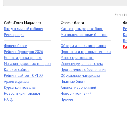
Forex M
Сайт «Forex Magazine»
Форекс блоги
Фо
Вход в личный кабинет
Как создать форекс блог
Ре
Регистрация
Мы платим авторам блогов!
Ка
Ве
Форекс блоги
Обзоры и аналитика рынка
Ра
Рейтинг брокеров 2026
Прогнозы и торговые сигналы
Новости рынка форекс
Рынок криптовалют
Магазин цифровых товаров
Инвестиции, инвест-счета
Каталог сайтов
Программное обеспечение
Рейтинг сайтов TOP100
Обучающие материалы
Архив журнала
Платные блоги
Курсы криптовалют
Анонсы мероприятий
Новости криптовалют
Новости компаний
F.A.Q.
Прочее