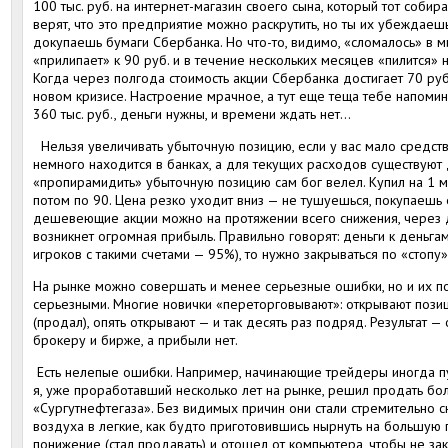
100 тыс. руб. на интернет-магазин своего сына, который тот собир
верят, что это предприятие можно раскрутить, но ты их убеждаеш
докупаешь бумаги Сбербанка. Но что-то, видимо, «сломалось» в м
«прилипает» к 90 руб. и в течение нескольких месяцев «пилится» н
Когда через полгода стоимость акции Сбербанка достигает 70 руб
новом кризисе. Настроение мрачное, а тут еще теща тебе напомин
360 тыс. руб., деньги нужны, и времени ждать нет…
Нельзя увеличивать убыточную позицию, если у вас мало средств!
немного находится в банках, а для текущих расходов существуют д
«пропирамидить» убыточную позицию сам бог велел. Купил на 1 мл
потом по 90. Цена резко уходит вниз — не тушуешься, покупаешь
дешевеющие акции можно на протяжении всего снижения, через де
возникнет огромная прибыль. Правильно говорят: деньги к деньгам
игроков с такими счетами — 95%), то нужно закрываться по «стопу»
На рынке можно совершать и менее серьезные ошибки, но и их п
серьезными. Многие новички «переторговывают»: открывают позиц
(продал), опять открывают — и так десять раз подряд. Результат —
брокеру и бирже, а прибыли нет.
Есть нелепые ошибки. Например, начинающие трейдеры иногда пу
я, уже проработавший несколько лет на рынке, решил продать б
«Сургутнефтегаза». Без видимых причин они стали стремительно 
воздуха в легкие, как будто приготовившись нырнуть на большую 
понижение (стал продавать) и отошел от компьютера, чтобы не за