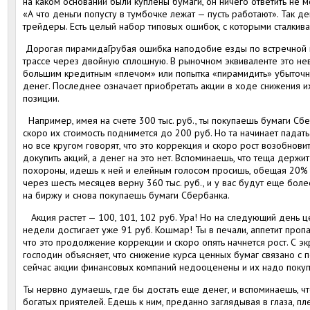
на каком основании были куплены бумаги, он ничего ответить не м
«А что деньги попусту в тумбочке лежат — пусть работают». Так д
трейдеры. Есть целый набор типовых ошибок, с которыми сталкива
Дорогая пирамидаГрубая ошибка наподобие езды по встречной п
трассе через двойную сплошную. В рыночном эквиваленте это нев
большим кредитным «плечом» или попытка «пирамидить» убыточну
денег. Последнее означает приобретать акции в ходе снижения и
позиции.
Например, имея на счете 300 тыс. руб., ты покупаешь бумаги Сбе
скоро их стоимость поднимется до 200 руб. Но та начинает падать
но все кругом говорят, что это коррекция и скоро рост возобнови
докупить акций, а денег на это нет. Вспоминаешь, что теща держит
похороны, идешь к ней и елейным голосом просишь, обещая 20% з
через шесть месяцев верну 360 тыс. руб., и у вас будут еще б
на биржу и снова покупаешь бумаги Сбербанка.
Акция растет — 100, 101, 102 руб. Ура! Но на следующий день це
недели достигает уже 91 руб. Кошмар! Ты в печали, аппетит пропа
что это продолжение коррекции и скоро опять начнется рост. С э
господин объясняет, что снижение курса ценных бумаг связано с
сейчас акции финансовых компаний недооценены и их надо покуп
Ты нервно думаешь, где бы достать еще денег, и вспоминаешь, чт
богатых приятелей. Едешь к ним, преданно заглядывая в глаза, пл