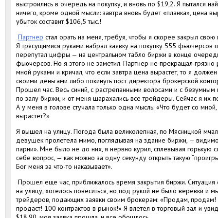
выстроились в очередь на покупку, и вновь по $19,2. Я пытался на
ничего, кроме одной мысли: завтра вновь будет «планка», цена вы
убыток составит $106,5 тыс.!
Партнер
стал орать на меня, требуя, чтобы я скорее закрыл свою
Я трясущимися руками набрал заявку на покупку 555 фьючерсов по
перепутал цифры — на центральном табло биржи в конце очереди
фьючерсов. Но я этого не заметил. Партнер не прекращал грязно 
мной руками и кричал, что если завтра цена вырастет, то я долж
своими деньгами либо покинуть пост директора брокерской контор
Прошел час. Весь синий, с растрепанными волосами и с безумным 
по залу биржи, и от меня шарахались все трейдеры. Сейчас я их 
А у меня в голове стучала только одна мысль: «Что будет со мной,
вырастет?»
Я вышел на улицу. Погода была великолепная, по Мясницкой мчал
девушек пролетела мимо, поглядывая на здание биржи, — видимо,
парни». Мне было не до них, я нервно курил, сплевывая горькую сл
себе вопрос, — как можно за одну секунду открыть такую “проиг
Бог меня за что-то наказывает».
Прошел еще час, приближалось время закрытия биржи. Ситуация о
на улицу, хотелось повеситься, но под рукой не было веревки и м
трейдеров, подающих заявки своим брокерам: «Продам, продам! 
продаст! 100 контрактов в рынок!» Я влетел в торговый зал и увид
$18,90, моя заявка прошла, и все обошлось.