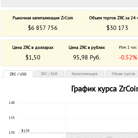
Рыночная капитализация ZrCoin
Объем торгов ZRC за 24 
$6 857 756
$30 173
Цена ZRC в долларах
Цена ZRC в рублях
Изм. 1 час
$1,50
95,98 Руб.
-0.52%
ZRC / RUR
Капитализация
Объем торгов
ZRC / USD
График курса ZrCoi
1.60
1.55
$1,50
1.50