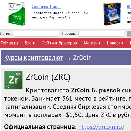
Советник Trader
Bl
Работает по модернизированной
Эф
методике Мартингейла.
зо
пе
по
ht
Логин:
Пароль:
FxMag.ru
Блоги
Рейтинг брокеров
Магазин
Новости
Курсы криптовалют
→
ZrCoin
ZrCoin (ZRC)
Криптовалюта
ZrCoin
. Биржевой си
токеном. Занимает 361 место в рейтинге,
капитализации. Средняя биржевая стоимос
момент в долларах - $1,50. Цена ZRC в рубля
Официальная страница
:
https://zrcoin.io/