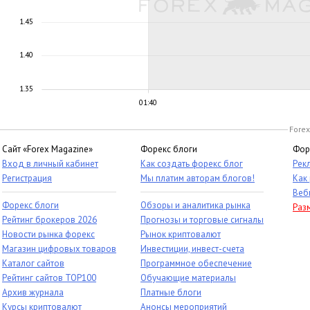
1.45
1.40
1.35
01:40
Forex
Сайт «Forex Magazine»
Форекс блоги
Фор
Вход в личный кабинет
Как создать форекс блог
Рек
Регистрация
Мы платим авторам блогов!
Как
Веб
Форекс блоги
Обзоры и аналитика рынка
Раз
Рейтинг брокеров 2026
Прогнозы и торговые сигналы
Новости рынка форекс
Рынок криптовалют
Магазин цифровых товаров
Инвестиции, инвест-счета
Каталог сайтов
Программное обеспечение
Рейтинг сайтов TOP100
Обучающие материалы
Архив журнала
Платные блоги
Курсы криптовалют
Анонсы мероприятий