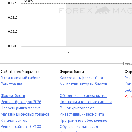
$0,022
0.0220
0.0215
0.0210
0.0205
01:42
Forex
Сайт «Forex Magazine»
Форекс блоги
Фор
Вход в личный кабинет
Как создать форекс блог
Рек
Регистрация
Мы платим авторам блогов!
Как
Веб
Форекс блоги
Обзоры и аналитика рынка
Раз
Рейтинг брокеров 2026
Прогнозы и торговые сигналы
Новости рынка форекс
Рынок криптовалют
Магазин цифровых товаров
Инвестиции, инвест-счета
Каталог сайтов
Программное обеспечение
Рейтинг сайтов TOP100
Обучающие материалы