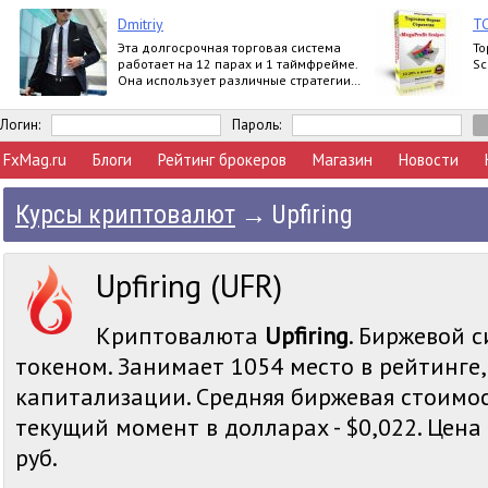
Dmitriy
ТС
Эта долгосрочная торговая система
То
работает на 12 парах и 1 таймфрейме.
Sc
Она использует различные стратегии
по тренду.
Логин:
Пароль:
FxMag.ru
Блоги
Рейтинг брокеров
Магазин
Новости
Курсы криптовалют
→
Upfiring
Upfiring (UFR)
Криптовалюта
Upfiring
. Биржевой с
токеном. Занимает 1054 место в рейтинге
капитализации. Средняя биржевая стоимост
текущий момент в долларах - $0,022. Цена 
руб.