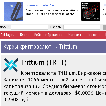
Советник Blade Pro
El
Грамотная торговля - высокая прибыль.
Пр
Blade Pro - выбор профессионалов!
5.
ан
вы
Ex
Логин:
Пароль:
FxMag.ru
Блоги
Рейтинг брокеров
Магазин
Новости
Курсы криптовалют
→
Trittium
Trittium (TRTT)
Криптовалюта
Trittium
. Биржевой с
Занимает 1055 место в рейтинге, по объе
капитализации. Средняя биржевая стоимост
текущий момент в долларах - $0,0036. Цена
0,2308 руб.