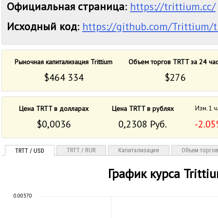
Официальная страница
:
https://trittium.cc/
Исходный код
:
https://github.com/Trittium/t
Рыночная капитализация Trittium
Объем торгов TRTT за 24 ча
$464 334
$276
Цена TRTT в долларах
Цена TRTT в рублях
Изм. 1 ч
$0,0036
0,2308 Руб.
-2.0
TRTT / RUR
Капитализация
Объем торго
TRTT / USD
График курса Tritti
0.00370