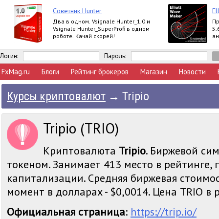
Советник Hunter
El
Два в одном. Vsignale Hunter_1.0 и
Пр
Vsignale Hunter_SuperProfi в одном
5.
роботе. Качай скорей!
ан
вы
Ex
Логин:
Пароль:
FxMag.ru
Блоги
Рейтинг брокеров
Магазин
Новости
Курсы криптовалют
→
Tripio
Tripio (TRIO)
Криптовалюта
Tripio
. Биржевой сим
токеном. Занимает 413 место в рейтинге,
капитализации. Средняя биржевая стоимос
момент в долларах - $0,0014. Цена TRIO в р
Официальная страница
:
https://trip.io/