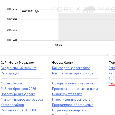
0.00385
0,003831 Руб.
0.00380
0.00375
0.00370
01:45
Forex
Сайт «Forex Magazine»
Форекс блоги
Фор
Вход в личный кабинет
Как создать форекс блог
Рек
Регистрация
Мы платим авторам блогов!
Как
Веб
Форекс блоги
Обзоры и аналитика рынка
Раз
Рейтинг брокеров 2026
Прогнозы и торговые сигналы
Новости рынка форекс
Рынок криптовалют
Магазин цифровых товаров
Инвестиции, инвест-счета
Каталог сайтов
Программное обеспечение
Рейтинг сайтов TOP100
Обучающие материалы