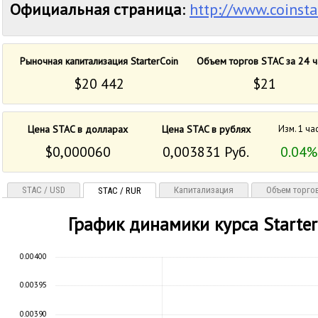
Официальная страница
:
http://www.coinsta
Рыночная капитализация StarterCoin
Объем торгов STAC за 24 ч
$20 442
$21
Цена STAC в долларах
Цена STAC в рублях
Изм. 1 ча
$0,000060
0,003831 Руб.
0.04%
STAC / USD
Капитализация
Объем торго
STAC / RUR
График динамики курса Starter
0.00400
0.00395
0.00390