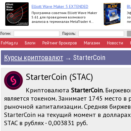
Elliott Wave Maker 5 EXTENDED
Bl
Программа-советник Elliott Wave Maker
Эф
5.61 для проведения волнового
зо
анализа в терминалах MetaTrader 4
пе
выпускается в версиях Demo, Basic,
по
Extended
ht
Логин:
Пароль:
FxMag.ru
Блоги
Рейтинг брокеров
Магазин
Новости
Курсы криптовалют
→
StarterCoin
StarterCoin (STAC)
Криптовалюта
StarterCoin
. Биржево
является токеном. Занимает 1745 место в 
рыночной капитализации. Средняя биржев
StarterCoin на текущий момент в долларах 
STAC в рублях - 0,003831 руб.