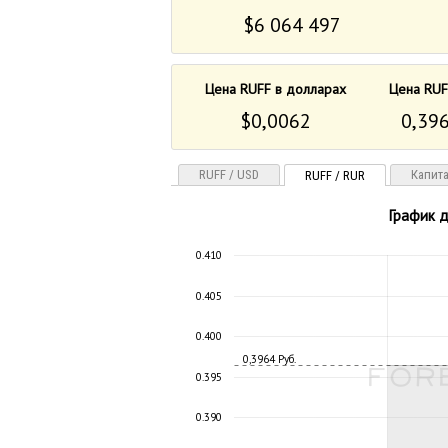
$6 064 497
Цена RUFF в долларах
Цена RUF
$0,0062
0,396
RUFF / USD
Капит
RUFF / RUR
График д
0.410
0.405
0.400
0,3964 Руб.
0.395
0.390