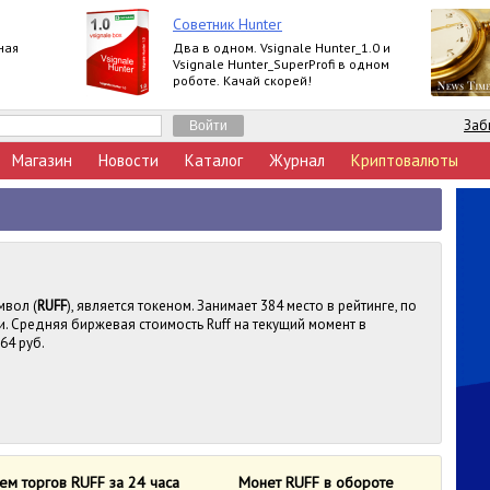
Советник Hunter
ная
Два в одном. Vsignale Hunter_1.0 и
Vsignale Hunter_SuperProfi в одном
роботе. Качай скорей!
Заб
Магазин
Новости
Каталог
Журнал
Криптовалюты
мвол (
RUFF
), является токеном. Занимает 384 место в рейтинге, по
. Средняя биржевая стоимость Ruff на текущий момент в
64 руб.
ем торгов RUFF за 24 часа
Монет RUFF в обороте