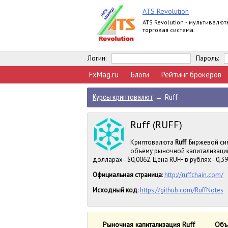
ATS Revolution
ATS Revolution - мультивалют
торговая система.
Логин:
Пароль:
FxMag.ru
Блоги
Рейтинг брокеров
Курсы криптовалют
→
Ruff
Ruff (RUFF)
Криптовалюта
Ruff
. Биржевой си
объему рыночной капитализации
долларах - $0,0062. Цена RUFF в рублях - 0,39
Официальная страница
:
http://ruffchain.com/
Исходный код
:
https://github.com/RuffNotes
Рыночная капитализация Ruff
Объ