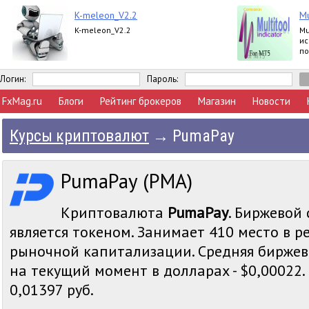
K-meleon_V2.2
Mu
K-meleon_V2.2
Mu
ис
по
за
Логин:
Пароль:
FxMag.ru
Блоги
Рейтинг брокеров
Магазин
Новости
Курсы криптовалют
→
PumaPay
PumaPay (PMA)
Криптовалюта
PumaPay
. Биржевой 
является токеном. Занимает 410 место в р
рыночной капитализации. Средняя биржев
на текущий момент в долларах - $0,00022. 
0,01397 руб.