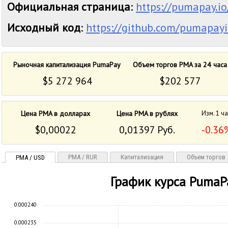
Официальная страница
:
https://pumapay.io
Исходный код
:
https://github.com/pumapay
Рыночная капитализация PumaPay
Объем торгов PMA за 24 часа
$5 272 964
$202 577
Цена PMA в долларах
Цена PMA в рублях
Изм. 1 ч
$0,00022
0,01397 Руб.
-0.36
PMA / RUR
Капитализация
Объем торгов
PMA / USD
График курса PumaP
0.000240
0.000235