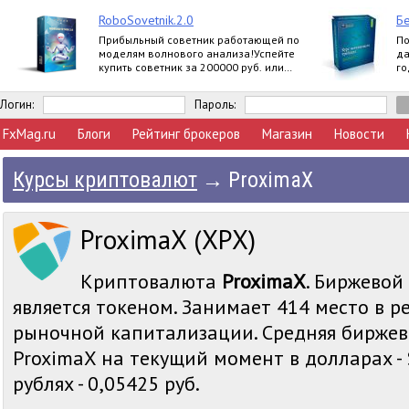
RoboSovetnik.2.0
Бе
Прибыльный советник работающей по
По
моделям волнового анализа!Успейте
да
купить советник за 200000 руб. или
го
заработать 30000 руб. на партнерской
вл
программе
Логин:
Пароль:
FxMag.ru
Блоги
Рейтинг брокеров
Магазин
Новости
Курсы криптовалют
→
ProximaX
ProximaX (XPX)
Криптовалюта
ProximaX
. Биржевой
является токеном. Занимает 414 место в р
рыночной капитализации. Средняя биржев
ProximaX на текущий момент в долларах - 
рублях - 0,05425 руб.