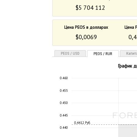
$5 704 112
Цена PEOS в долларах
Цена 
$0,0069
0,4
PEOS / USD
Капит
PEOS / RUR
График д
0.460
0.455
0.450
0.445
0,4412 Руб.
0.440