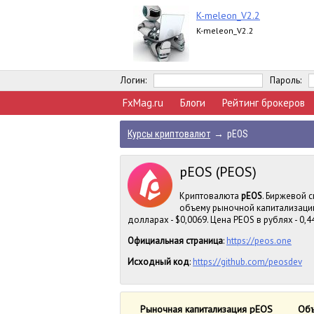
K-meleon_V2.2
K-meleon_V2.2
Логин:
Пароль:
FxMag.ru
Блоги
Рейтинг брокеров
Курсы криптовалют
→
pEOS
pEOS (PEOS)
Криптовалюта
pEOS
. Биржевой с
объему рыночной капитализации
долларах - $0,0069. Цена PEOS в рублях - 0,4
Официальная страница
:
https://peos.one
Исходный код
:
https://github.com/peosdev
Рыночная капитализация pEOS
Объ