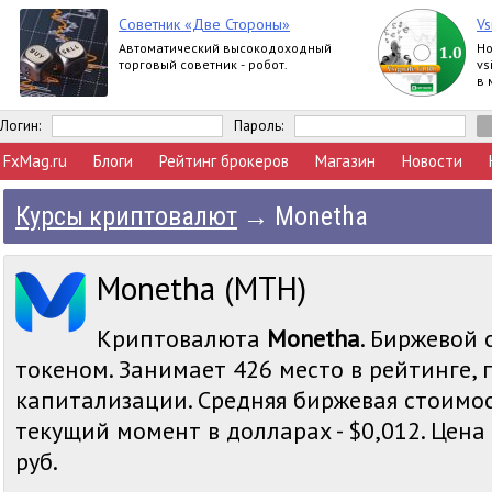
Советник «Две Стороны»
Vs
Автоматический высокодоходный
Но
торговый советник - робот.
vs
в 
Логин:
Пароль:
FxMag.ru
Блоги
Рейтинг брокеров
Магазин
Новости
Курсы криптовалют
→
Monetha
Monetha (MTH)
Криптовалюта
Monetha
. Биржевой 
токеном. Занимает 426 место в рейтинге,
капитализации. Средняя биржевая стоимо
текущий момент в долларах - $0,012. Цена 
руб.