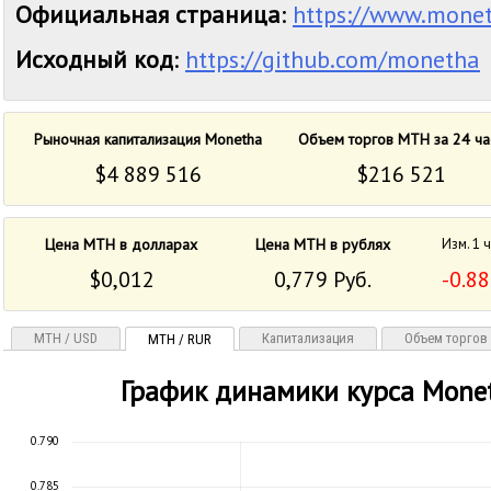
Официальная страница
:
https://www.monet
Исходный код
:
https://github.com/monetha
Рыночная капитализация Monetha
Объем торгов MTH за 24 ча
$4 889 516
$216 521
Цена MTH в долларах
Цена MTH в рублях
Изм. 1 
$0,012
0,779 Руб.
-0.8
MTH / USD
Капитализация
Объем торгов
MTH / RUR
График динамики курса Mone
0.790
0.785