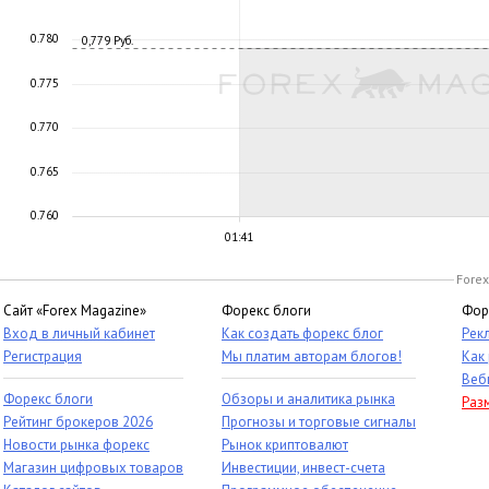
0.780
0,779 Руб.
0.775
0.770
0.765
0.760
01:41
Forex
Сайт «Forex Magazine»
Форекс блоги
Фор
Вход в личный кабинет
Как создать форекс блог
Рек
Регистрация
Мы платим авторам блогов!
Как
Веб
Форекс блоги
Обзоры и аналитика рынка
Раз
Рейтинг брокеров 2026
Прогнозы и торговые сигналы
Новости рынка форекс
Рынок криптовалют
Магазин цифровых товаров
Инвестиции, инвест-счета