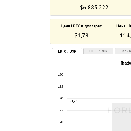
$6 883 222
Цена LBTC в долларах
Цена LB
$1,78
114,
LBTC / RUR
Капит
LBTC / USD
Графи
1.90
1.85
1.80
$1,78
1.75
1.70