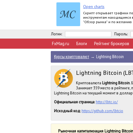
Open charts
Скрипт открывает графики п
инструментам находящимся 
"Обзор рынка" и по желанию
задать для всех графиков о
шаблон.
Логин:
Пароль:
FxMag.ru
Блоги
Рейтинг брокеров
Курсы криптовалют
→
Lightning Bitcoin
Lightning Bitcoin (LB
Криптовалюта
Lightning Bitcoin
.
Занимает 359 место в рейтинге,
Lightning Bitcoin на текущий момент в доллара
Официальная страница
:
http://lbtc.io/
Исходный код
:
https://github.com/lbtcio
Рыночная капитализация Lightning Bitcoi