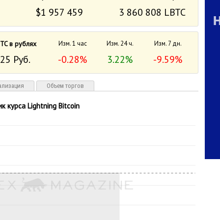
$1 957 459
3 860 808 LBTC
TC в рублях
Изм. 1 час
Изм. 24 ч.
Изм. 7 дн.
25 Руб.
-0.28%
3.22%
-9.59%
ализация
Объем торгов
к курса Lightning Bitcoin