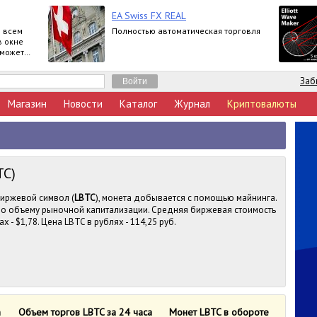
EA Swiss FX REAL
о всем
Полностью автоматическая торговля
в окне
 может
дин
Заб
Магазин
Новости
Каталог
Журнал
Криптовалюты
TC)
 Биржевой символ (
LBTC
), монета добывается с помощью майнинга.
 по объему рыночной капитализации. Средняя биржевая стоимость
х - $1,78. Цена LBTC в рублях - 114,25 руб.
n
Объем торгов LBTC за 24 часа
Монет LBTC в обороте