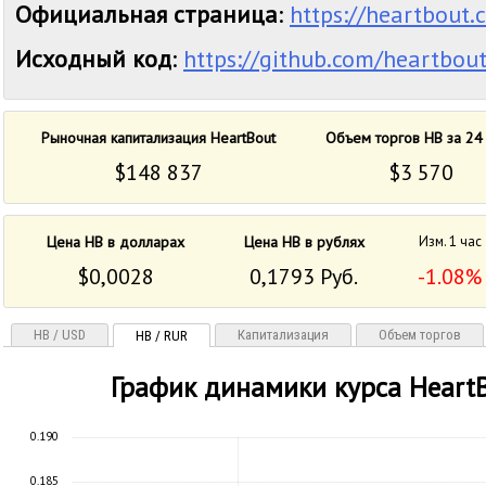
Официальная страница
:
https://heartbout.
Исходный код
:
https://github.com/heartbou
Рыночная капитализация HeartBout
Объем торгов HB за 24
$148 837
$3 570
Цена HB в долларах
Цена HB в рублях
Изм. 1 час
$0,0028
0,1793 Руб.
-1.08%
HB / USD
Капитализация
Объем торгов
HB / RUR
График динамики курса Heart
0.190
0.185