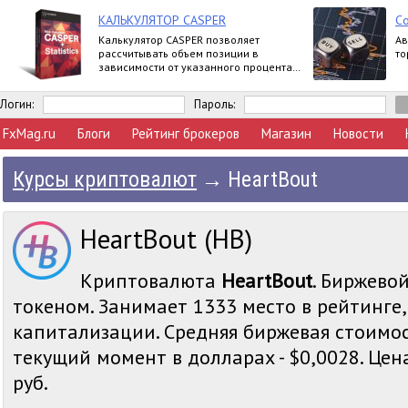
КАЛЬКУЛЯТОР CASPER
С
Калькулятор CASPER позволяет
Ав
рассчитывать объем позиции в
то
зависимости от указанного процента
риска и уровня стоп-лосс.
Логин:
Пароль:
FxMag.ru
Блоги
Рейтинг брокеров
Магазин
Новости
Курсы криптовалют
→
HeartBout
HeartBout (HB)
Криптовалюта
HeartBout
. Биржевой
токеном. Занимает 1333 место в рейтинге
капитализации. Средняя биржевая стоимос
текущий момент в долларах - $0,0028. Цена
руб.