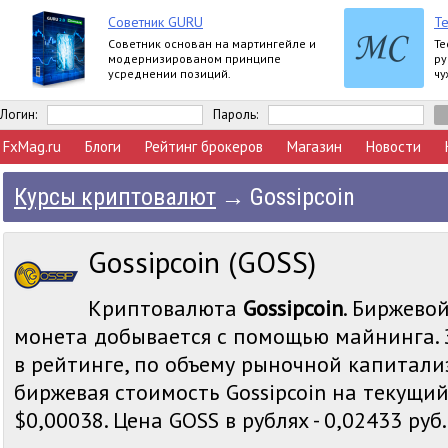
Советник GURU
Те
Советник основан на мартингейле и
Те
модернизированом принципе
ру
усреднении позиций.
чу
Логин:
Пароль:
FxMag.ru
Блоги
Рейтинг брокеров
Магазин
Новости
Курсы криптовалют
→
Gossipcoin
Gossipcoin (GOSS)
Криптовалюта
Gossipcoin
. Биржевой
монета добывается с помощью майнинга. 
в рейтинге, по объему рыночной капитали
биржевая стоимость Gossipcoin на текущий
$0,00038. Цена GOSS в рублях - 0,02433 руб.