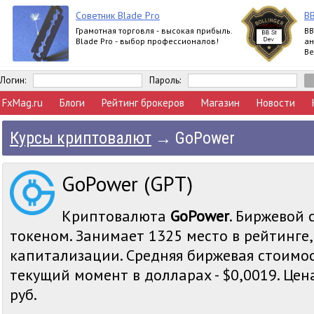
Советник Blade Pro
BB
Грамотная торговля - высокая прибыль.
BB
Blade Pro - выбор профессионалов!
ан
Ве
Бо
по
Логин:
Пароль:
FxMag.ru
Блоги
Рейтинг брокеров
Магазин
Новости
Курсы криптовалют
→
GoPower
GoPower (GPT)
Криптовалюта
GoPower
. Биржевой 
токеном. Занимает 1325 место в рейтинге
капитализации. Средняя биржевая стоимо
текущий момент в долларах - $0,0019. Цена
руб.