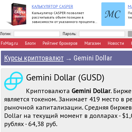
КАЛЬКУЛЯТОР CASPER
M
Калькулятор CASPER позволяет
По
рассчитывать объем позиции в
ти
зависимости от указанного процента
риска и уровня стоп-лосс.
Логин:
Пароль:
FxMag.ru
Блоги
Рейтинг брокеров
Магазин
Новости
Курсы криптовалют
→
Gemini Dollar
Gemini Dollar (GUSD)
Криптовалюта
Gemini Dollar
. Бирже
является токеном. Занимает 419 место в р
рыночной капитализации. Средняя биржев
Dollar на текущий момент в долларах - $1,
рублях - 64,38 руб.